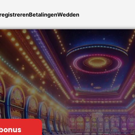
registreren
Betalingen
Wedden
 bonus