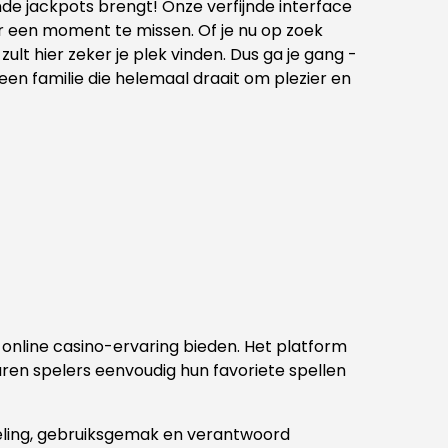
nde jackpots brengt! Onze verfijnde interface
r een moment te missen. Of je nu op zoek
t hier zeker je plek vinden. Dus ga je gang -
 een familie die helemaal draait om plezier en
e online casino-ervaring bieden. Het platform
ren spelers eenvoudig hun favoriete spellen
isseling, gebruiksgemak en verantwoord