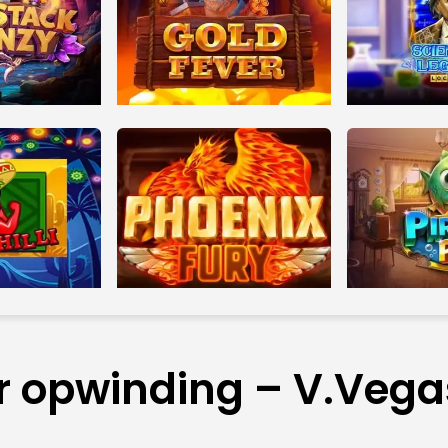
r opwinding – V.Vegas