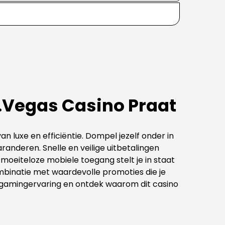
.Vegas Casino Praat
 luxe en efficiëntie. Dompel jezelf onder in
aranderen. Snelle en veilige uitbetalingen
 moeiteloze mobiele toegang stelt je in staat
ombinatie met waardevolle promoties die je
e gamingervaring en ontdek waarom dit casino