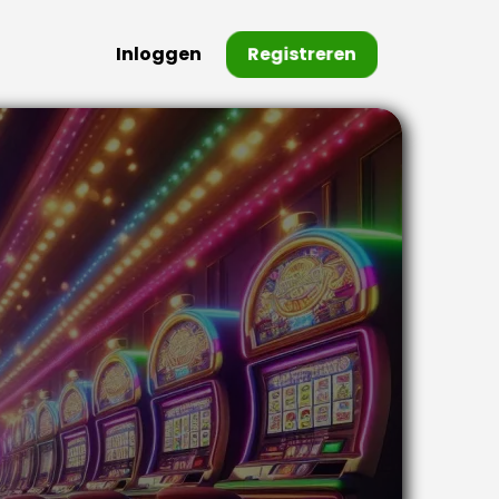
Inloggen
Registreren