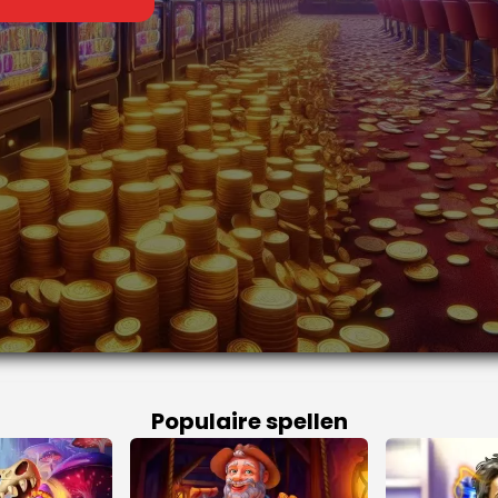
Populaire spellen