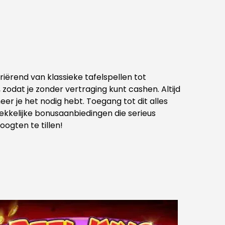
iërend van klassieke tafelspellen tot
, zodat je zonder vertraging kunt cashen. Altijd
er je het nodig hebt. Toegang tot dit alles
ekkelijke bonusaanbiedingen die serieus
ogten te tillen!