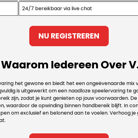
24/7 bereikbaar via live chat
NU REGISTREREN
n Waarom Iedereen Over V
varing het gewone en biedt het een ongeëvenaarde mix van
orgvuldig is uitgewerkt om een naadloze speelervaring te g
reik zijn, zodat je kunt genieten op jouw voorwaarden. De
len, waardoor de opwinding binnen handbereik blijft. In c
rpen om exclusief en belonend aan te voelen. Verhoog j
at.