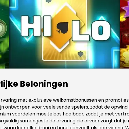
rlijke Beloningen
aring met exclusieve welkomstbonussen en promoties di
zijn ontworpen voor veeleisende spelers, zodat de opwind
mium voordelen moeiteloos haalbaar, zodat je met vertro
rgvuldig samengestelde ervaring die ervoor zorgt dat je ni
, waardoor elke draai en hand aanvoelt als een viering. W