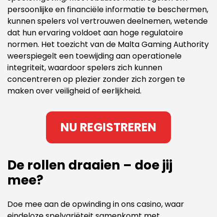
persoonlijke en financiële informatie te beschermen,
kunnen spelers vol vertrouwen deelnemen, wetende
dat hun ervaring voldoet aan hoge regulatoire
normen. Het toezicht van de Malta Gaming Authority
weerspiegelt een toewijding aan operationele
integriteit, waardoor spelers zich kunnen
concentreren op plezier zonder zich zorgen te
maken over veiligheid of eerlijkheid.
NU REGISTREREN
De rollen draaien – doe jij
mee?
Doe mee aan de opwinding in ons casino, waar
eindeloze spelvariëteit samenkomt met