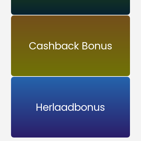
Cashback Bonus
Herlaadbonus