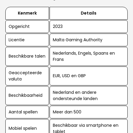
Kenmerk
Details
Opgericht
2023
Licentie
Malta Gaming Authority
Nederlands, Engels, Spaans en
Beschikbare talen
Frans
Geaccepteerde
EUR, USD en GBP
valuta
Nederland en andere
Beschikbaarheid
ondersteunde landen
Aantal spellen
Meer dan 500
Beschikbaar via smartphone en
Mobiel spelen
tablet