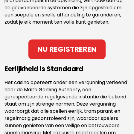
je onderdompelt in de opwinding, vertrouw dan op
de geavanceerde systemen die zijn opgesteld om
een soepele en snelle afhandeling te garanderen,
zodat je elk moment ten volle kunt genieten.
NU REGISTREREN
Eerlijkheid is Standaard
Het casino opereert onder een vergunning verleend
door de Malta Gaming Authority, een
gerespecteerde regelgevende instantie die bekend
staat om zijn strenge normen. Deze vergunning
waarborgt dat alle spellen eerlijk, transparant en
regelmatig gecontroleerd zijn, waardoor spelers
kunnen genieten van een veilige en betrouwbare
speelomgeving. Met robuuste maatregelen om