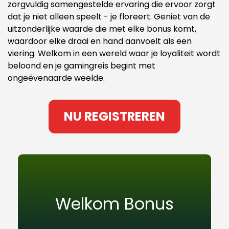
zorgvuldig samengestelde ervaring die ervoor zorgt
dat je niet alleen speelt - je floreert. Geniet van de
uitzonderlijke waarde die met elke bonus komt,
waardoor elke draai en hand aanvoelt als een
viering. Welkom in een wereld waar je loyaliteit wordt
beloond en je gamingreis begint met
ongeëvenaarde weelde.
NU REGISTREREN
Welkom Bonus