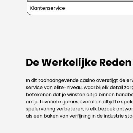
Klantenservice
De Werkelijke Rede
In dit toonaangevende casino overstijgt de er
service van elite-niveau, waarbij elk detail z
betekenen dat je winsten altijd binnen handbe
om je favoriete games overal en altijd te spe
spelervaring verbeteren, is elk bezoek ontwo
als een baken van verfijning in de industrie sta