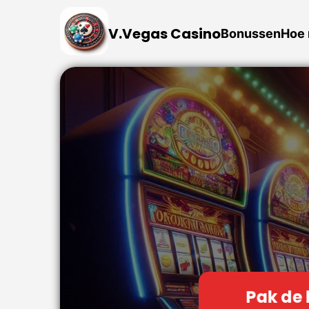
V.Vegas Casino
Bonussen
Hoe 
Pak de