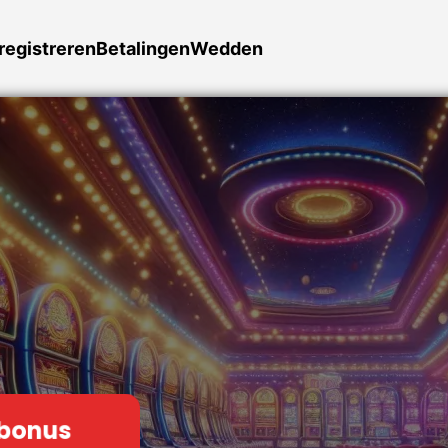
registreren
Betalingen
Wedden
 bonus