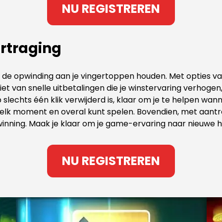
NU REGISTREREN
rtraging
 de opwinding aan je vingertoppen houden. Met opties var
eniet van snelle uitbetalingen die je winstervaring verhogen
echts één klik verwijderd is, klaar om je te helpen wanne
 elk moment en overal kunt spelen. Bovendien, met aantr
winning. Maak je klaar om je game-ervaring naar nieuwe ho
NU REGISTREREN