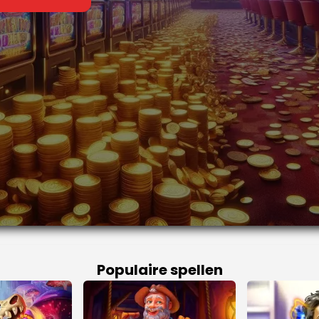
Populaire spellen