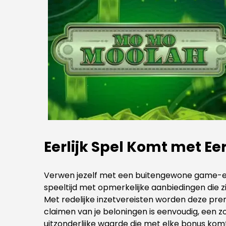
Eerlijk Spel Komt met Ee
Verwen jezelf met een buitengewone game-erv
speeltijd met opmerkelijke aanbiedingen die 
Met redelijke inzetvereisten worden deze pre
claimen van je beloningen is eenvoudig, een zo
uitzonderlijke waarde die met elke bonus komt