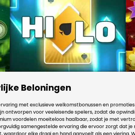
rlijke Beloningen
aring met exclusieve welkomstbonussen en promoties di
zijn ontworpen voor veeleisende spelers, zodat de opwind
mium voordelen moeiteloos haalbaar, zodat je met vertro
rgvuldig samengestelde ervaring die ervoor zorgt dat je ni
, waardoor elke draai en hand aanvoelt als een viering. W