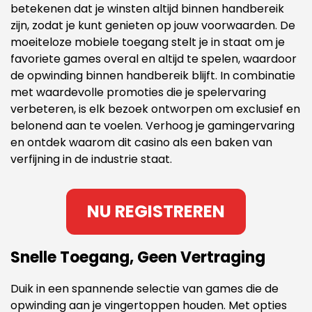
betekenen dat je winsten altijd binnen handbereik
zijn, zodat je kunt genieten op jouw voorwaarden. De
moeiteloze mobiele toegang stelt je in staat om je
favoriete games overal en altijd te spelen, waardoor
de opwinding binnen handbereik blijft. In combinatie
met waardevolle promoties die je spelervaring
verbeteren, is elk bezoek ontworpen om exclusief en
belonend aan te voelen. Verhoog je gamingervaring
en ontdek waarom dit casino als een baken van
verfijning in de industrie staat.
NU REGISTREREN
Snelle Toegang, Geen Vertraging
Duik in een spannende selectie van games die de
opwinding aan je vingertoppen houden. Met opties