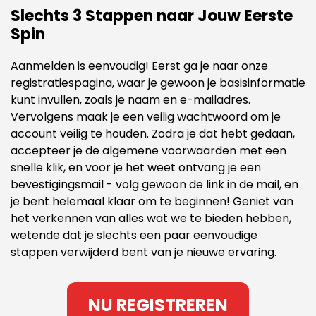
Slechts 3 Stappen naar Jouw Eerste
Spin
Aanmelden is eenvoudig! Eerst ga je naar onze
registratiespagina, waar je gewoon je basisinformatie
kunt invullen, zoals je naam en e-mailadres.
Vervolgens maak je een veilig wachtwoord om je
account veilig te houden. Zodra je dat hebt gedaan,
accepteer je de algemene voorwaarden met een
snelle klik, en voor je het weet ontvang je een
bevestigingsmail - volg gewoon de link in de mail, en
je bent helemaal klaar om te beginnen! Geniet van
het verkennen van alles wat we te bieden hebben,
wetende dat je slechts een paar eenvoudige
stappen verwijderd bent van je nieuwe ervaring.
NU REGISTREREN