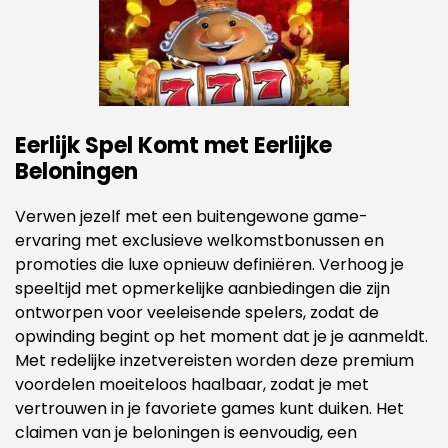
Eerlijk Spel Komt met Eerlijke
Beloningen
Verwen jezelf met een buitengewone game-
ervaring met exclusieve welkomstbonussen en
promoties die luxe opnieuw definiëren. Verhoog je
speeltijd met opmerkelijke aanbiedingen die zijn
ontworpen voor veeleisende spelers, zodat de
opwinding begint op het moment dat je je aanmeldt.
Met redelijke inzetvereisten worden deze premium
voordelen moeiteloos haalbaar, zodat je met
vertrouwen in je favoriete games kunt duiken. Het
claimen van je beloningen is eenvoudig, een