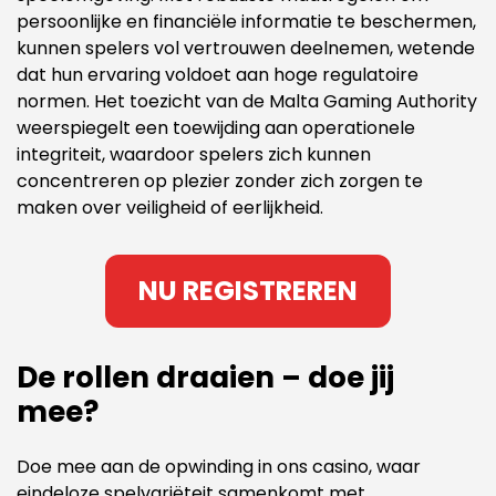
persoonlijke en financiële informatie te beschermen,
kunnen spelers vol vertrouwen deelnemen, wetende
dat hun ervaring voldoet aan hoge regulatoire
normen. Het toezicht van de Malta Gaming Authority
weerspiegelt een toewijding aan operationele
integriteit, waardoor spelers zich kunnen
concentreren op plezier zonder zich zorgen te
maken over veiligheid of eerlijkheid.
NU REGISTREREN
De rollen draaien – doe jij
mee?
Doe mee aan de opwinding in ons casino, waar
eindeloze spelvariëteit samenkomt met