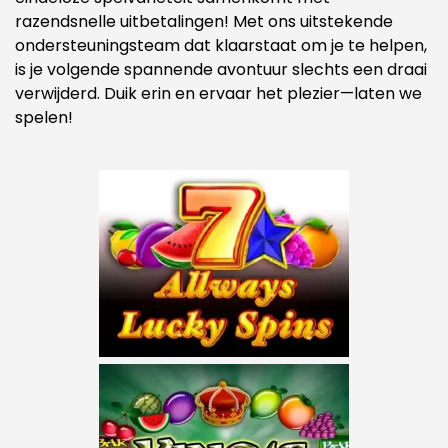
razendsnelle uitbetalingen! Met ons uitstekende
ondersteuningsteam dat klaarstaat om je te helpen,
is je volgende spannende avontuur slechts een draai
verwijderd. Duik erin en ervaar het plezier—laten we
spelen!