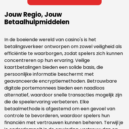
Jouw Regio, Jouw
Betaalhulpmiddelen
In de boeiende wereld van casino's is het
betalingsverkeer ontworpen om zowel veiligheid als
efficiëntie te waarborgen, zodat spelers zich kunnen
concentreren op hun ervaring. Veilige
kaartbetalingen bieden een solide basis, die
persoonlijke informatie beschermt met
geavanceerde encryptiemethoden. Betrouwbare
digitale portemonnees bieden een naadloos
alternatief, waardoor snelle transacties mogelijk zijn
die de speelervaring verbeteren. Elke
betaalmethode is afgestemd om een gevoel van
controle te bevorderen, waardoor spelers hun
financiën met vertrouwen kunnen beheren. Terwijl je