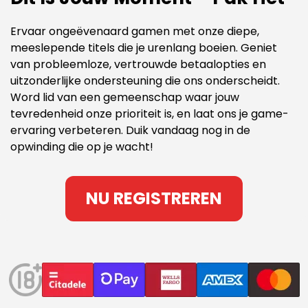
Ervaar ongeëvenaard gamen met onze diepe,
meeslepende titels die je urenlang boeien. Geniet
van probleemloze, vertrouwde betaalopties en
uitzonderlijke ondersteuning die ons onderscheidt.
Word lid van een gemeenschap waar jouw
tevredenheid onze prioriteit is, en laat ons je game-
ervaring verbeteren. Duik vandaag nog in de
opwinding die op je wacht!
NU REGISTREREN