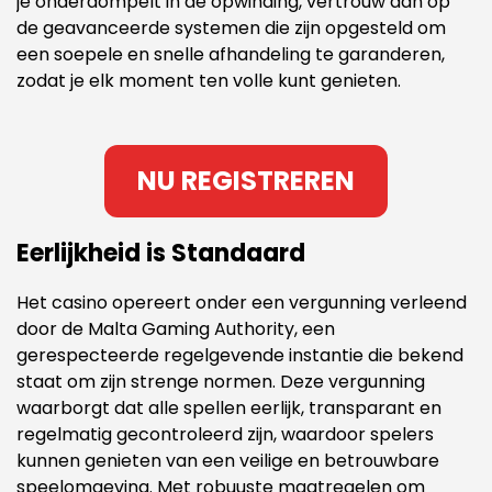
je onderdompelt in de opwinding, vertrouw dan op
de geavanceerde systemen die zijn opgesteld om
een soepele en snelle afhandeling te garanderen,
zodat je elk moment ten volle kunt genieten.
NU REGISTREREN
Eerlijkheid is Standaard
Het casino opereert onder een vergunning verleend
door de Malta Gaming Authority, een
gerespecteerde regelgevende instantie die bekend
staat om zijn strenge normen. Deze vergunning
waarborgt dat alle spellen eerlijk, transparant en
regelmatig gecontroleerd zijn, waardoor spelers
kunnen genieten van een veilige en betrouwbare
speelomgeving. Met robuuste maatregelen om