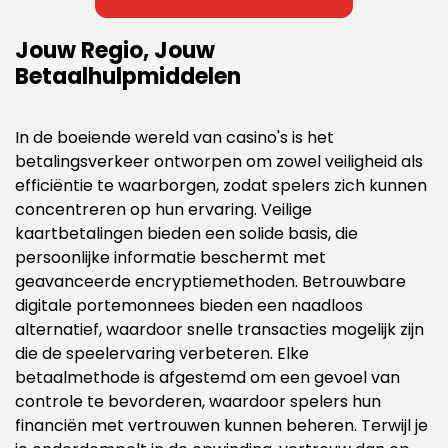
Jouw Regio, Jouw
Betaalhulpmiddelen
In de boeiende wereld van casino's is het
betalingsverkeer ontworpen om zowel veiligheid als
efficiëntie te waarborgen, zodat spelers zich kunnen
concentreren op hun ervaring. Veilige
kaartbetalingen bieden een solide basis, die
persoonlijke informatie beschermt met
geavanceerde encryptiemethoden. Betrouwbare
digitale portemonnees bieden een naadloos
alternatief, waardoor snelle transacties mogelijk zijn
die de speelervaring verbeteren. Elke
betaalmethode is afgestemd om een gevoel van
controle te bevorderen, waardoor spelers hun
financiën met vertrouwen kunnen beheren. Terwijl je