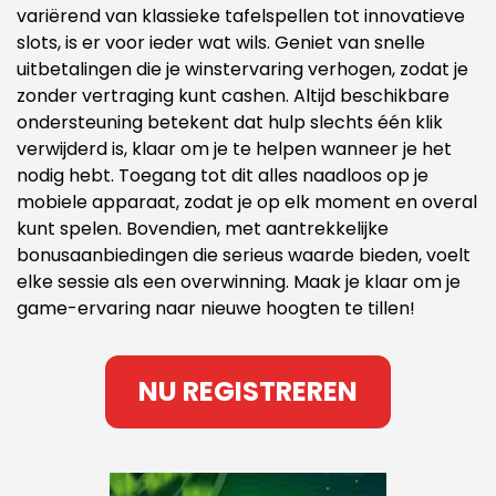
variërend van klassieke tafelspellen tot innovatieve
slots, is er voor ieder wat wils. Geniet van snelle
uitbetalingen die je winstervaring verhogen, zodat je
zonder vertraging kunt cashen. Altijd beschikbare
ondersteuning betekent dat hulp slechts één klik
verwijderd is, klaar om je te helpen wanneer je het
nodig hebt. Toegang tot dit alles naadloos op je
mobiele apparaat, zodat je op elk moment en overal
kunt spelen. Bovendien, met aantrekkelijke
bonusaanbiedingen die serieus waarde bieden, voelt
elke sessie als een overwinning. Maak je klaar om je
game-ervaring naar nieuwe hoogten te tillen!
NU REGISTREREN