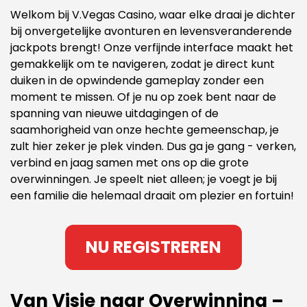
Welkom bij V.Vegas Casino, waar elke draai je dichter
bij onvergetelijke avonturen en levensveranderende
jackpots brengt! Onze verfijnde interface maakt het
gemakkelijk om te navigeren, zodat je direct kunt
duiken in de opwindende gameplay zonder een
moment te missen. Of je nu op zoek bent naar de
spanning van nieuwe uitdagingen of de
saamhorigheid van onze hechte gemeenschap, je
zult hier zeker je plek vinden. Dus ga je gang - verken,
verbind en jaag samen met ons op die grote
overwinningen. Je speelt niet alleen; je voegt je bij
een familie die helemaal draait om plezier en fortuin!
NU REGISTREREN
Van Visie naar Overwinning –