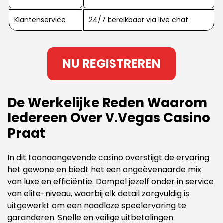
Klantenservice
24/7 bereikbaar via live chat
NU REGISTREREN
De Werkelijke Reden Waarom
Iedereen Over V.Vegas Casino
Praat
In dit toonaangevende casino overstijgt de ervaring
het gewone en biedt het een ongeëvenaarde mix
van luxe en efficiëntie. Dompel jezelf onder in service
van elite-niveau, waarbij elk detail zorgvuldig is
uitgewerkt om een naadloze speelervaring te
garanderen. Snelle en veilige uitbetalingen