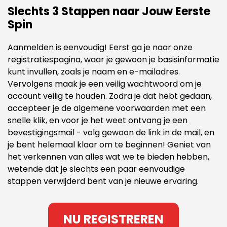
Slechts 3 Stappen naar Jouw Eerste
Spin
Aanmelden is eenvoudig! Eerst ga je naar onze
registratiespagina, waar je gewoon je basisinformatie
kunt invullen, zoals je naam en e-mailadres.
Vervolgens maak je een veilig wachtwoord om je
account veilig te houden. Zodra je dat hebt gedaan,
accepteer je de algemene voorwaarden met een
snelle klik, en voor je het weet ontvang je een
bevestigingsmail - volg gewoon de link in de mail, en
je bent helemaal klaar om te beginnen! Geniet van
het verkennen van alles wat we te bieden hebben,
wetende dat je slechts een paar eenvoudige
stappen verwijderd bent van je nieuwe ervaring.
NU REGISTREREN