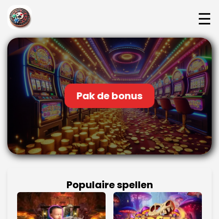
☰
Pak de bonus
Populaire spellen