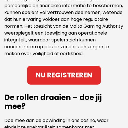
persoonlijke en financiële informatie te beschermen,
kunnen spelers vol vertrouwen deelnemen, wetende
dat hun ervaring voldoet aan hoge regulatoire
normen. Het toezicht van de Malta Gaming Authority
weerspiegelt een toewijding aan operationele
integriteit, waardoor spelers zich kunnen
concentreren op plezier zonder zich zorgen te
maken over veiligheid of eerlijkheid.
NU REGISTREREN
De rollen draaien – doe jij
mee?
Doe mee aan de opwinding in ons casino, waar
eindeloze spelvariëteit samenkomt met