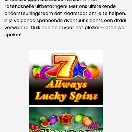
razendsnelle uitbetalingen! Met ons uitstekende
ondersteuningsteam dat klaarstaat om je te helpen,
is je volgende spannende avontuur slechts een draai
verwijderd. Duik erin en ervaar het plezier—laten we
spelen!