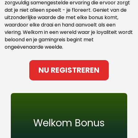
zorgvuldig samengestelde ervaring die ervoor zorgt
dat je niet alleen speelt - je floreert. Geniet van de
uitzonderlijke waarde die met elke bonus komt,
waardoor elke draai en hand aanvoelt als een
viering. Welkom in een wereld waar je loyaliteit wordt
beloond en je gamingreis begint met
ongeëvenaarde weelde.
NU REGISTREREN
Welkom Bonus