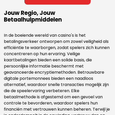
Jouw Regio, Jouw
Betaalhulpmiddelen
In de boeiende wereld van casino's is het
betalingsverkeer ontworpen om zowel veiligheid als
efficiëntie te waarborgen, zodat spelers zich kunnen
concentreren op hun ervaring. Veilige
kaartbetalingen bieden een solide basis, die
persoonlijke informatie beschermt met
geavanceerde encryptiemethoden. Betrouwbare
digitale portemonnees bieden een naadloos
alternatief, waardoor snelle transacties mogelijk zijn
die de speelervaring verbeteren. Elke
betaalmethode is afgestemd om een gevoel van
controle te bevorderen, waardoor spelers hun
financiën met vertrouwen kunnen beheren. Terwijl je