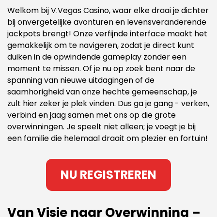
Welkom bij V.Vegas Casino, waar elke draai je dichter
bij onvergetelijke avonturen en levensveranderende
jackpots brengt! Onze verfijnde interface maakt het
gemakkelijk om te navigeren, zodat je direct kunt
duiken in de opwindende gameplay zonder een
moment te missen. Of je nu op zoek bent naar de
spanning van nieuwe uitdagingen of de
saamhorigheid van onze hechte gemeenschap, je
zult hier zeker je plek vinden. Dus ga je gang - verken,
verbind en jaag samen met ons op die grote
overwinningen. Je speelt niet alleen; je voegt je bij
een familie die helemaal draait om plezier en fortuin!
NU REGISTREREN
Van Visie naar Overwinning –