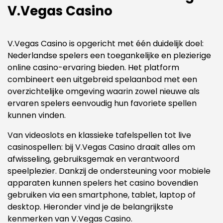
V.Vegas Casino
V.Vegas Casino is opgericht met één duidelijk doel:
Nederlandse spelers een toegankelijke en plezierige
online casino-ervaring bieden. Het platform
combineert een uitgebreid spelaanbod met een
overzichtelijke omgeving waarin zowel nieuwe als
ervaren spelers eenvoudig hun favoriete spellen
kunnen vinden.
Van videoslots en klassieke tafelspellen tot live
casinospellen: bij V.Vegas Casino draait alles om
afwisseling, gebruiksgemak en verantwoord
speelplezier. Dankzij de ondersteuning voor mobiele
apparaten kunnen spelers het casino bovendien
gebruiken via een smartphone, tablet, laptop of
desktop. Hieronder vind je de belangrijkste
kenmerken van V.Vegas Casino.