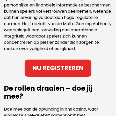
persoonlijke en financiële informatie te beschermen,
kunnen spelers vol vertrouwen deelnemen, wetende
dat hun ervaring voldoet aan hoge regulatoire
normen. Het toezicht van de Malta Gaming Authority
weerspiegelt een toewijding aan operationele
integriteit, waardoor spelers zich kunnen
concentreren op plezier zonder zich zorgen te
maken over veiligheid of eerlijkheid.
NU REGISTREREN
De rollen draaien – doe jij
mee?
Doe mee aan de opwinding in ons casino, waar
eindeloze spelvariëteit samenkomt met