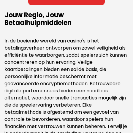
Jouw Regio, Jouw
Betaalhulpmiddelen
In de boeiende wereld van casino's is het
betalingsverkeer ontworpen om zowel veiligheid als
efficiëntie te waarborgen, zodat spelers zich kunnen
concentreren op hun ervaring. Veilige
kaartbetalingen bieden een solide basis, die
persoonlijke informatie beschermt met
geavanceerde encryptiemethoden. Betrouwbare
digitale portemonnees bieden een naadloos
alternatief, waardoor snelle transacties mogelijk zijn
die de speelervaring verbeteren. Elke
betaalmethode is afgestemd om een gevoel van
controle te bevorderen, waardoor spelers hun
financiën met vertrouwen kunnen beheren. Terwijl je