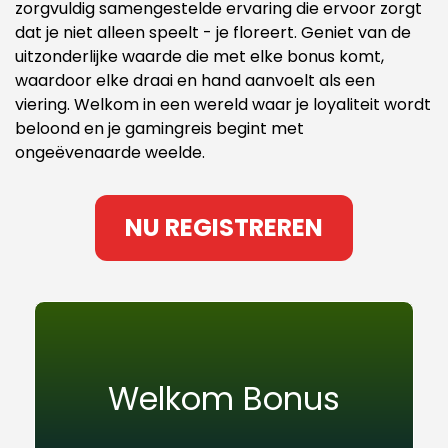
zorgvuldig samengestelde ervaring die ervoor zorgt
dat je niet alleen speelt - je floreert. Geniet van de
uitzonderlijke waarde die met elke bonus komt,
waardoor elke draai en hand aanvoelt als een
viering. Welkom in een wereld waar je loyaliteit wordt
beloond en je gamingreis begint met
ongeëvenaarde weelde.
NU REGISTREREN
Welkom Bonus