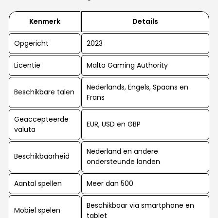
Kenmerk
Details
Opgericht
2023
Licentie
Malta Gaming Authority
Nederlands, Engels, Spaans en
Beschikbare talen
Frans
Geaccepteerde
EUR, USD en GBP
valuta
Nederland en andere
Beschikbaarheid
ondersteunde landen
Aantal spellen
Meer dan 500
Beschikbaar via smartphone en
Mobiel spelen
tablet