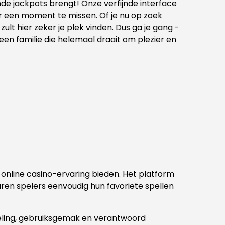
nde jackpots brengt! Onze verfijnde interface
r een moment te missen. Of je nu op zoek
t hier zeker je plek vinden. Dus ga je gang -
 een familie die helemaal draait om plezier en
e online casino-ervaring bieden. Het platform
ren spelers eenvoudig hun favoriete spellen
isseling, gebruiksgemak en verantwoord