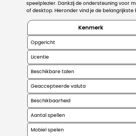
speelplezier. Dankzij de ondersteuning voor 
of desktop. Hieronder vind je de belangrijkst
Kenmerk
Opgericht
Licentie
Beschikbare talen
Geaccepteerde valuta
Beschikbaarheid
Aantal spellen
Mobiel spelen