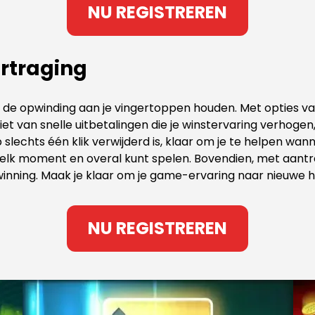
NU REGISTREREN
rtraging
 de opwinding aan je vingertoppen houden. Met opties var
eniet van snelle uitbetalingen die je winstervaring verhogen
echts één klik verwijderd is, klaar om je te helpen wanne
 elk moment en overal kunt spelen. Bovendien, met aantr
winning. Maak je klaar om je game-ervaring naar nieuwe ho
NU REGISTREREN