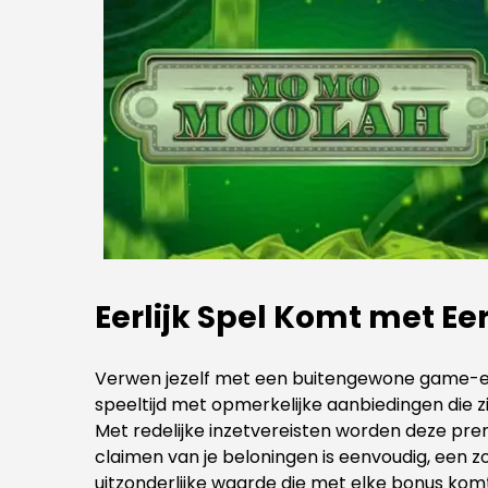
Eerlijk Spel Komt met Ee
Verwen jezelf met een buitengewone game-erv
speeltijd met opmerkelijke aanbiedingen die 
Met redelijke inzetvereisten worden deze pre
claimen van je beloningen is eenvoudig, een zo
uitzonderlijke waarde die met elke bonus komt