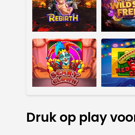
Druk op play voo