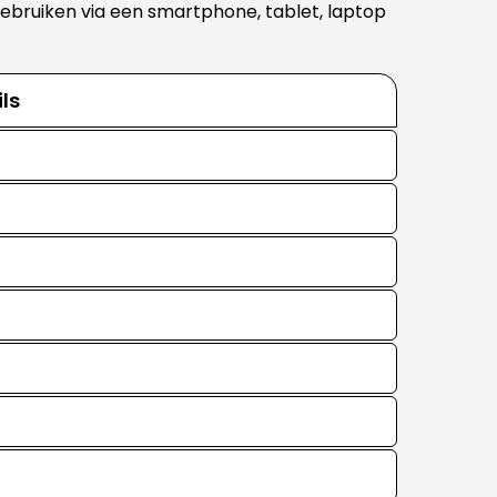
ebruiken via een smartphone, tablet, laptop
ls