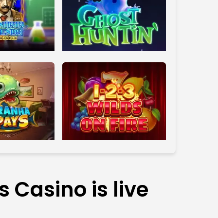
 Casino is live