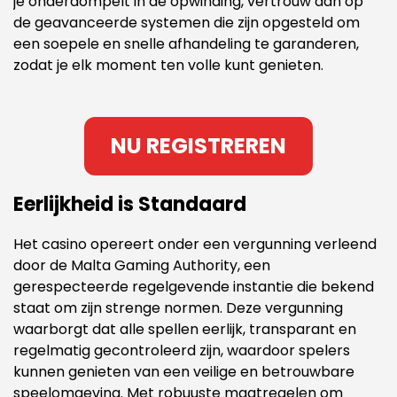
je onderdompelt in de opwinding, vertrouw dan op
de geavanceerde systemen die zijn opgesteld om
een soepele en snelle afhandeling te garanderen,
zodat je elk moment ten volle kunt genieten.
NU REGISTREREN
Eerlijkheid is Standaard
Het casino opereert onder een vergunning verleend
door de Malta Gaming Authority, een
gerespecteerde regelgevende instantie die bekend
staat om zijn strenge normen. Deze vergunning
waarborgt dat alle spellen eerlijk, transparant en
regelmatig gecontroleerd zijn, waardoor spelers
kunnen genieten van een veilige en betrouwbare
speelomgeving. Met robuuste maatregelen om