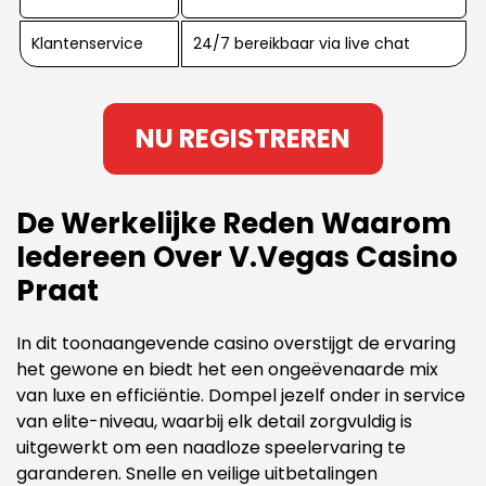
Klantenservice
24/7 bereikbaar via live chat
NU REGISTREREN
De Werkelijke Reden Waarom
Iedereen Over V.Vegas Casino
Praat
In dit toonaangevende casino overstijgt de ervaring
het gewone en biedt het een ongeëvenaarde mix
van luxe en efficiëntie. Dompel jezelf onder in service
van elite-niveau, waarbij elk detail zorgvuldig is
uitgewerkt om een naadloze speelervaring te
garanderen. Snelle en veilige uitbetalingen