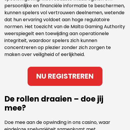
persoonlijke en financiële informatie te beschermen,
kunnen spelers vol vertrouwen deelnemen, wetende
dat hun ervaring voldoet aan hoge regulatoire
normen. Het toezicht van de Malta Gaming Authority
weerspiegelt een toewijding aan operationele
integriteit, waardoor spelers zich kunnen
concentreren op plezier zonder zich zorgen te
maken over veiligheid of eerlijkheid.
NU REGISTREREN
De rollen draaien – doe jij
mee?
Doe mee aan de opwinding in ons casino, waar
eindeloze spelvariëteit samenkomt met