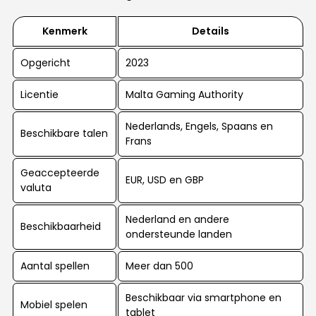
Kenmerk
Details
Opgericht
2023
Licentie
Malta Gaming Authority
Nederlands, Engels, Spaans en
Beschikbare talen
Frans
Geaccepteerde
EUR, USD en GBP
valuta
Nederland en andere
Beschikbaarheid
ondersteunde landen
Aantal spellen
Meer dan 500
Beschikbaar via smartphone en
Mobiel spelen
tablet