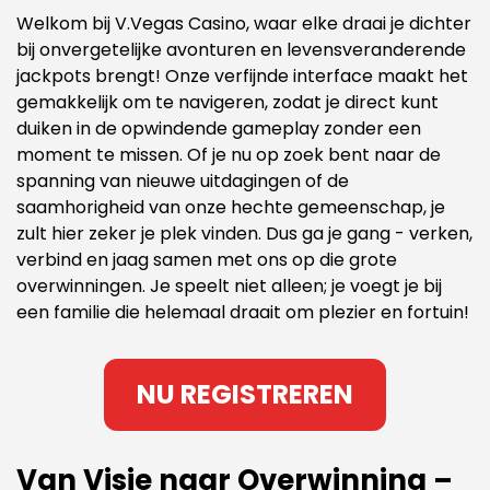
Welkom bij V.Vegas Casino, waar elke draai je dichter
bij onvergetelijke avonturen en levensveranderende
jackpots brengt! Onze verfijnde interface maakt het
gemakkelijk om te navigeren, zodat je direct kunt
duiken in de opwindende gameplay zonder een
moment te missen. Of je nu op zoek bent naar de
spanning van nieuwe uitdagingen of de
saamhorigheid van onze hechte gemeenschap, je
zult hier zeker je plek vinden. Dus ga je gang - verken,
verbind en jaag samen met ons op die grote
overwinningen. Je speelt niet alleen; je voegt je bij
een familie die helemaal draait om plezier en fortuin!
NU REGISTREREN
Van Visie naar Overwinning –