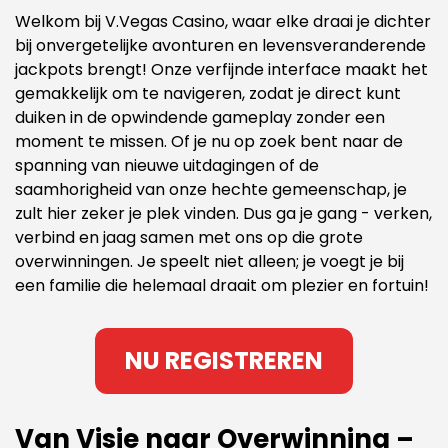
Welkom bij V.Vegas Casino, waar elke draai je dichter
bij onvergetelijke avonturen en levensveranderende
jackpots brengt! Onze verfijnde interface maakt het
gemakkelijk om te navigeren, zodat je direct kunt
duiken in de opwindende gameplay zonder een
moment te missen. Of je nu op zoek bent naar de
spanning van nieuwe uitdagingen of de
saamhorigheid van onze hechte gemeenschap, je
zult hier zeker je plek vinden. Dus ga je gang - verken,
verbind en jaag samen met ons op die grote
overwinningen. Je speelt niet alleen; je voegt je bij
een familie die helemaal draait om plezier en fortuin!
NU REGISTREREN
Van Visie naar Overwinning –