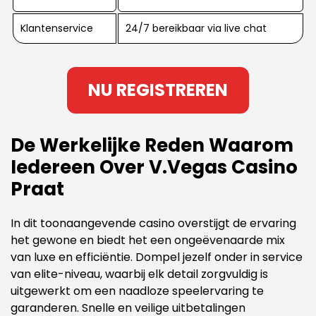
Klantenservice
24/7 bereikbaar via live chat
NU REGISTREREN
De Werkelijke Reden Waarom
Iedereen Over V.Vegas Casino
Praat
In dit toonaangevende casino overstijgt de ervaring
het gewone en biedt het een ongeëvenaarde mix
van luxe en efficiëntie. Dompel jezelf onder in service
van elite-niveau, waarbij elk detail zorgvuldig is
uitgewerkt om een naadloze speelervaring te
garanderen. Snelle en veilige uitbetalingen