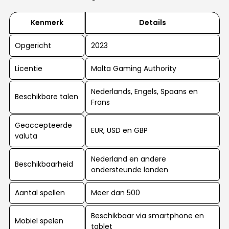
Kenmerk
Details
Opgericht
2023
Licentie
Malta Gaming Authority
Nederlands, Engels, Spaans en
Beschikbare talen
Frans
Geaccepteerde
EUR, USD en GBP
valuta
Nederland en andere
Beschikbaarheid
ondersteunde landen
Aantal spellen
Meer dan 500
Beschikbaar via smartphone en
Mobiel spelen
tablet