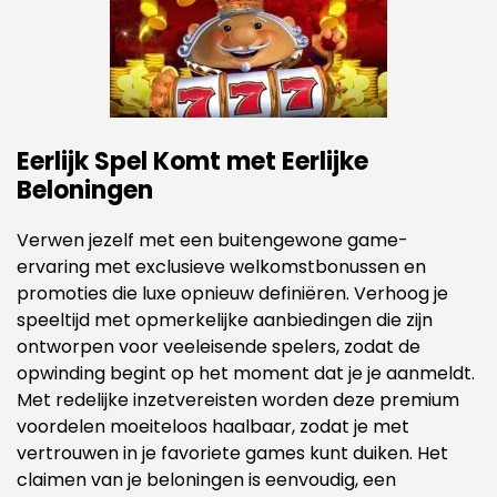
Eerlijk Spel Komt met Eerlijke
Beloningen
Verwen jezelf met een buitengewone game-
ervaring met exclusieve welkomstbonussen en
promoties die luxe opnieuw definiëren. Verhoog je
speeltijd met opmerkelijke aanbiedingen die zijn
ontworpen voor veeleisende spelers, zodat de
opwinding begint op het moment dat je je aanmeldt.
Met redelijke inzetvereisten worden deze premium
voordelen moeiteloos haalbaar, zodat je met
vertrouwen in je favoriete games kunt duiken. Het
claimen van je beloningen is eenvoudig, een