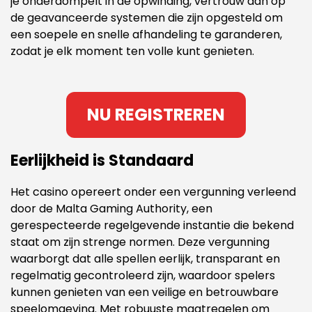
je onderdompelt in de opwinding, vertrouw dan op
de geavanceerde systemen die zijn opgesteld om
een soepele en snelle afhandeling te garanderen,
zodat je elk moment ten volle kunt genieten.
NU REGISTREREN
Eerlijkheid is Standaard
Het casino opereert onder een vergunning verleend
door de Malta Gaming Authority, een
gerespecteerde regelgevende instantie die bekend
staat om zijn strenge normen. Deze vergunning
waarborgt dat alle spellen eerlijk, transparant en
regelmatig gecontroleerd zijn, waardoor spelers
kunnen genieten van een veilige en betrouwbare
speelomgeving. Met robuuste maatregelen om