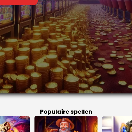
Populaire spellen