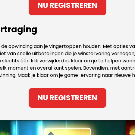
NU REGISTREREN
rtraging
 de opwinding aan je vingertoppen houden. Met opties var
eniet van snelle uitbetalingen die je winstervaring verhogen
echts één klik verwijderd is, klaar om je te helpen wanne
 elk moment en overal kunt spelen. Bovendien, met aantr
winning. Maak je klaar om je game-ervaring naar nieuwe ho
NU REGISTREREN