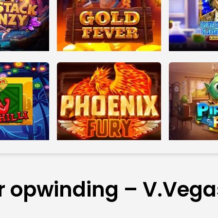
r opwinding – V.Vegas