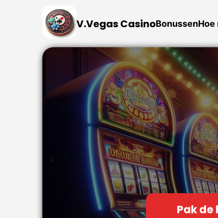
V.Vegas Casino
Bonussen
Hoe 
Pak de