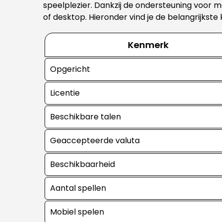
speelplezier. Dankzij de ondersteuning voor 
of desktop. Hieronder vind je de belangrijkst
Kenmerk
Opgericht
Licentie
Beschikbare talen
Geaccepteerde valuta
Beschikbaarheid
Aantal spellen
Mobiel spelen