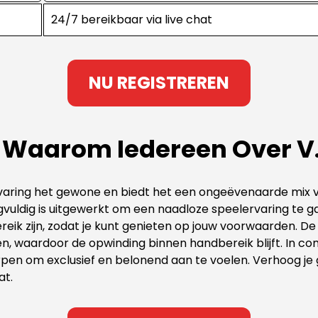
24/7 bereikbaar via live chat
NU REGISTREREN
n Waarom Iedereen Over V
varing het gewone en biedt het een ongeëvenaarde mix van
orgvuldig is uitgewerkt om een naadloze speelervaring te g
reik zijn, zodat je kunt genieten op jouw voorwaarden. De
len, waardoor de opwinding binnen handbereik blijft. In c
rpen om exclusief en belonend aan te voelen. Verhoog j
at.