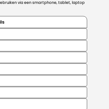
ebruiken via een smartphone, tablet, laptop
ls