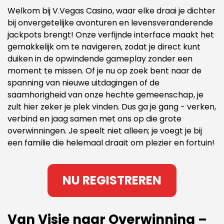
Welkom bij V.Vegas Casino, waar elke draai je dichter
bij onvergetelijke avonturen en levensveranderende
jackpots brengt! Onze verfijnde interface maakt het
gemakkelijk om te navigeren, zodat je direct kunt
duiken in de opwindende gameplay zonder een
moment te missen. Of je nu op zoek bent naar de
spanning van nieuwe uitdagingen of de
saamhorigheid van onze hechte gemeenschap, je
zult hier zeker je plek vinden. Dus ga je gang - verken,
verbind en jaag samen met ons op die grote
overwinningen. Je speelt niet alleen; je voegt je bij
een familie die helemaal draait om plezier en fortuin!
NU REGISTREREN
Van Visie naar Overwinning –