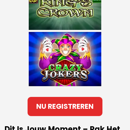
NU REGISTREREN
Dit Is Jouw Moment – Pak Het