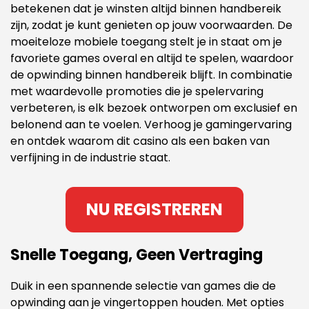
betekenen dat je winsten altijd binnen handbereik
zijn, zodat je kunt genieten op jouw voorwaarden. De
moeiteloze mobiele toegang stelt je in staat om je
favoriete games overal en altijd te spelen, waardoor
de opwinding binnen handbereik blijft. In combinatie
met waardevolle promoties die je spelervaring
verbeteren, is elk bezoek ontworpen om exclusief en
belonend aan te voelen. Verhoog je gamingervaring
en ontdek waarom dit casino als een baken van
verfijning in de industrie staat.
NU REGISTREREN
Snelle Toegang, Geen Vertraging
Duik in een spannende selectie van games die de
opwinding aan je vingertoppen houden. Met opties