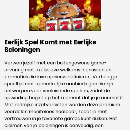
Eerlijk Spel Komt met Eerlijke
Beloningen
Verwen jezelf met een buitengewone game-
ervaring met exclusieve welkomstbonussen en
promoties die luxe opnieuw definiëren. Verhoog je
speeltijd met opmerkelijke aanbiedingen die zijn
ontworpen voor veeleisende spelers, zodat de
opwinding begint op het moment dat je je aanmeldt.
Met redelijke inzetvereisten worden deze premium
voordelen moeiteloos haalbaar, zodat je met
vertrouwen in je favoriete games kunt duiken. Het
claimen van je beloningen is eenvoudig, een