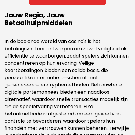
Jouw Regio, Jouw
Betaalhulpmiddelen
In de boeiende wereld van casino's is het
betalingsverkeer ontworpen om zowel veiligheid als
efficiëntie te waarborgen, zodat spelers zich kunnen
concentreren op hun ervaring. Veilige
kaartbetalingen bieden een solide basis, die
persoonlijke informatie beschermt met
geavanceerde encryptiemethoden. Betrouwbare
digitale portemonnees bieden een naadloos
alternatief, waardoor snelle transacties mogelijk zijn
die de speelervaring verbeteren. Elke
betaalmethode is afgestemd om een gevoel van
controle te bevorderen, waardoor spelers hun
financiën met vertrouwen kunnen beheren. Terwijl je