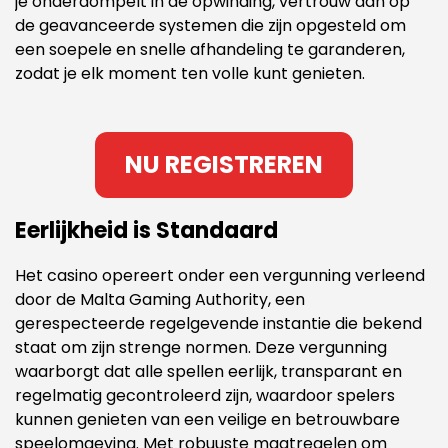
je onderdompelt in de opwinding, vertrouw dan op
de geavanceerde systemen die zijn opgesteld om
een soepele en snelle afhandeling te garanderen,
zodat je elk moment ten volle kunt genieten.
NU REGISTREREN
Eerlijkheid is Standaard
Het casino opereert onder een vergunning verleend
door de Malta Gaming Authority, een
gerespecteerde regelgevende instantie die bekend
staat om zijn strenge normen. Deze vergunning
waarborgt dat alle spellen eerlijk, transparant en
regelmatig gecontroleerd zijn, waardoor spelers
kunnen genieten van een veilige en betrouwbare
speelomgeving. Met robuuste maatregelen om