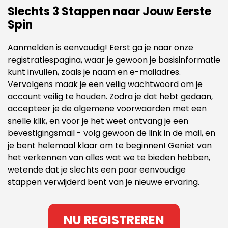
Slechts 3 Stappen naar Jouw Eerste
Spin
Aanmelden is eenvoudig! Eerst ga je naar onze
registratiespagina, waar je gewoon je basisinformatie
kunt invullen, zoals je naam en e-mailadres.
Vervolgens maak je een veilig wachtwoord om je
account veilig te houden. Zodra je dat hebt gedaan,
accepteer je de algemene voorwaarden met een
snelle klik, en voor je het weet ontvang je een
bevestigingsmail - volg gewoon de link in de mail, en
je bent helemaal klaar om te beginnen! Geniet van
het verkennen van alles wat we te bieden hebben,
wetende dat je slechts een paar eenvoudige
stappen verwijderd bent van je nieuwe ervaring.
NU REGISTREREN