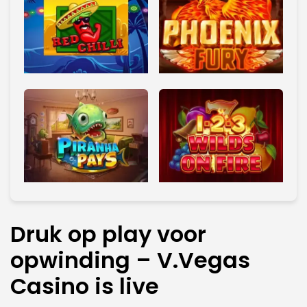
Druk op play voor
opwinding – V.Vegas
Casino is live