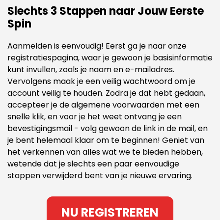
Slechts 3 Stappen naar Jouw Eerste
Spin
Aanmelden is eenvoudig! Eerst ga je naar onze
registratiespagina, waar je gewoon je basisinformatie
kunt invullen, zoals je naam en e-mailadres.
Vervolgens maak je een veilig wachtwoord om je
account veilig te houden. Zodra je dat hebt gedaan,
accepteer je de algemene voorwaarden met een
snelle klik, en voor je het weet ontvang je een
bevestigingsmail - volg gewoon de link in de mail, en
je bent helemaal klaar om te beginnen! Geniet van
het verkennen van alles wat we te bieden hebben,
wetende dat je slechts een paar eenvoudige
stappen verwijderd bent van je nieuwe ervaring.
NU REGISTREREN