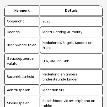
Kenmerk
Details
Opgericht
2023
Licentie
Malta Gaming Authority
Nederlands, Engels, Spaans en
Beschikbare talen
Frans
Geaccepteerde
EUR, USD en GBP
valuta
Nederland en andere
Beschikbaarheid
ondersteunde landen
Aantal spellen
Meer dan 500
Beschikbaar via smartphone en
Mobiel spelen
tablet