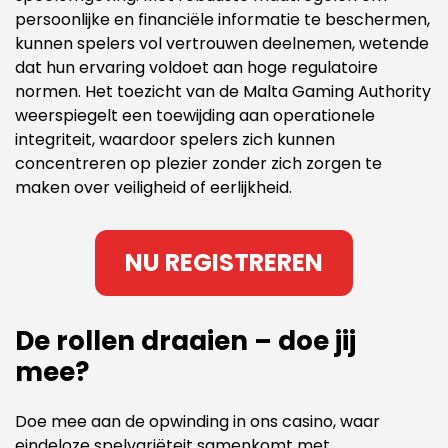
persoonlijke en financiële informatie te beschermen,
kunnen spelers vol vertrouwen deelnemen, wetende
dat hun ervaring voldoet aan hoge regulatoire
normen. Het toezicht van de Malta Gaming Authority
weerspiegelt een toewijding aan operationele
integriteit, waardoor spelers zich kunnen
concentreren op plezier zonder zich zorgen te
maken over veiligheid of eerlijkheid.
NU REGISTREREN
De rollen draaien – doe jij
mee?
Doe mee aan de opwinding in ons casino, waar
eindeloze spelvariëteit samenkomt met