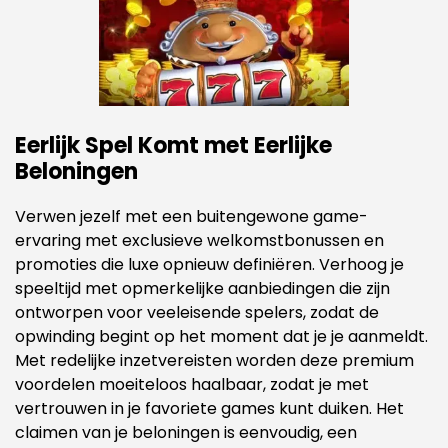
Eerlijk Spel Komt met Eerlijke
Beloningen
Verwen jezelf met een buitengewone game-
ervaring met exclusieve welkomstbonussen en
promoties die luxe opnieuw definiëren. Verhoog je
speeltijd met opmerkelijke aanbiedingen die zijn
ontworpen voor veeleisende spelers, zodat de
opwinding begint op het moment dat je je aanmeldt.
Met redelijke inzetvereisten worden deze premium
voordelen moeiteloos haalbaar, zodat je met
vertrouwen in je favoriete games kunt duiken. Het
claimen van je beloningen is eenvoudig, een