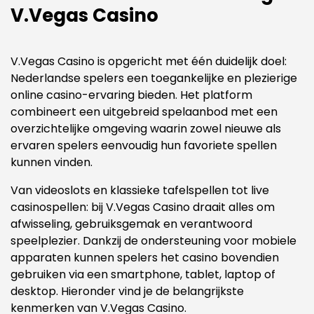
V.Vegas Casino
V.Vegas Casino is opgericht met één duidelijk doel:
Nederlandse spelers een toegankelijke en plezierige
online casino-ervaring bieden. Het platform
combineert een uitgebreid spelaanbod met een
overzichtelijke omgeving waarin zowel nieuwe als
ervaren spelers eenvoudig hun favoriete spellen
kunnen vinden.
Van videoslots en klassieke tafelspellen tot live
casinospellen: bij V.Vegas Casino draait alles om
afwisseling, gebruiksgemak en verantwoord
speelplezier. Dankzij de ondersteuning voor mobiele
apparaten kunnen spelers het casino bovendien
gebruiken via een smartphone, tablet, laptop of
desktop. Hieronder vind je de belangrijkste
kenmerken van V.Vegas Casino.