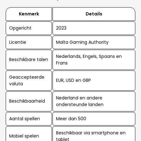
Kenmerk
Details
Opgericht
2023
Licentie
Malta Gaming Authority
Nederlands, Engels, Spaans en
Beschikbare talen
Frans
Geaccepteerde
EUR, USD en GBP
valuta
Nederland en andere
Beschikbaarheid
ondersteunde landen
Aantal spellen
Meer dan 500
Beschikbaar via smartphone en
Mobiel spelen
tablet