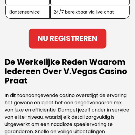
Klantenservice
24/7 bereikbaar via live chat
NU REGISTREREN
De Werkelijke Reden Waarom
Iedereen Over V.Vegas Casino
Praat
In dit toonaangevende casino overstijgt de ervaring
het gewone en biedt het een ongeëvenaarde mix
van luxe en efficiëntie. Dompel jezelf onder in service
van elite-niveau, waarbij elk detail zorgvuldig is
uitgewerkt om een naadloze speelervaring te
garanderen. Snelle en veilige uitbetalingen