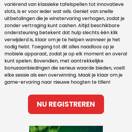
variërend van klassieke tafelspellen tot innovatieve
slots, is er voor ieder wat wils. Geniet van snelle
uitbetalingen die je winstervaring verhogen, zodat je
zonder vertraging kunt cashen. Altijd beschikbare
ondersteuning betekent dat hulp slechts één klik
verwijderd is, klaar om je te helpen wanneer je het
nodig hebt. Toegang tot dit alles naadloos op je
mobiele apparaat, zodat je op elk moment en overal
kunt spelen. Bovendien, met aantrekkelijke
bonusaanbiedingen die serieus waarde bieden, voelt
elke sessie als een overwinning. Maak je klaar om je
game-ervaring naar nieuwe hoogten te tillen!
NU REGISTREREN