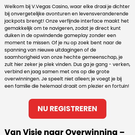
Welkom bij V.Vegas Casino, waar elke draai je dichter
bij onvergetelijke avonturen en levensveranderende
jackpots brengt! Onze verfijnde interface maakt het
gemakkelijk om te navigeren, zodat je direct kunt
duiken in de opwindende gameplay zonder een
moment te missen. Of je nu op zoek bent naar de
spanning van nieuwe uitdagingen of de
saamhorigheid van onze hechte gemeenschap, je
zult hier zeker je plek vinden. Dus ga je gang - verken,
verbind en jaag samen met ons op die grote
overwinningen. Je speelt niet alleen; je voegt je bij
een familie die helemaal draait om plezier en fortuin!
NU REGISTREREN
Van Visie naar Overwinning –