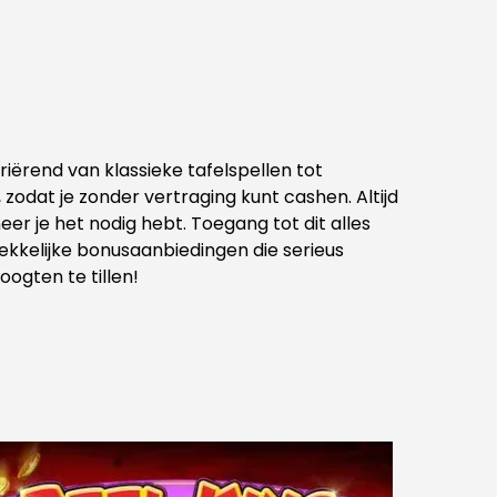
iërend van klassieke tafelspellen tot
, zodat je zonder vertraging kunt cashen. Altijd
er je het nodig hebt. Toegang tot dit alles
ekkelijke bonusaanbiedingen die serieus
ogten te tillen!