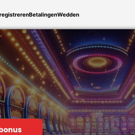
registreren
Betalingen
Wedden
 bonus