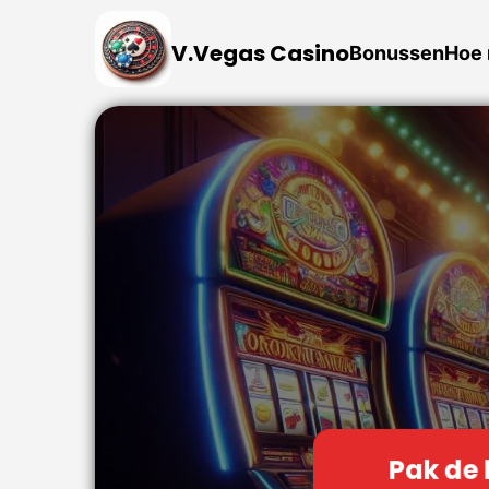
V.Vegas Casino
Bonussen
Hoe 
Pak de