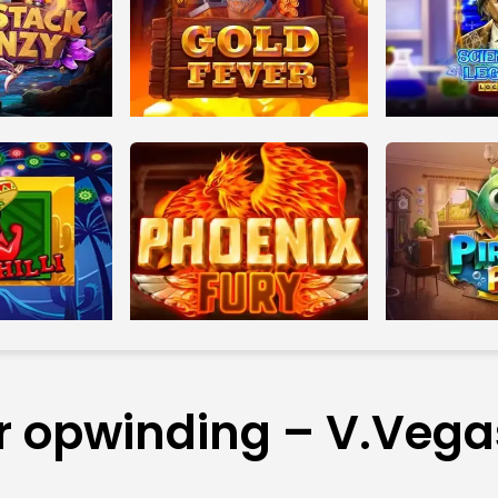
r opwinding – V.Vegas