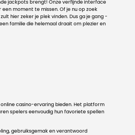
nde jackpots brengt! Onze verfijnde interface
r een moment te missen. Of je nu op zoek
t hier zeker je plek vinden. Dus ga je gang -
 een familie die helemaal draait om plezier en
e online casino-ervaring bieden. Het platform
ren spelers eenvoudig hun favoriete spellen
isseling, gebruiksgemak en verantwoord