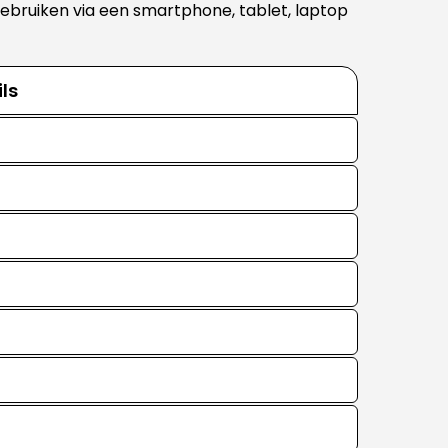
ebruiken via een smartphone, tablet, laptop
ls