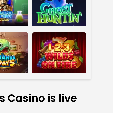
 Casino is live