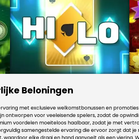
rlijke Beloningen
aring met exclusieve welkomstbonussen en promoties di
zijn ontworpen voor veeleisende spelers, zodat de opwind
mium voordelen moeiteloos haalbaar, zodat je met vertro
rgvuldig samengestelde ervaring die ervoor zorgt dat je ni
, waardoor elke draai en hand aanvoelt als een viering. W