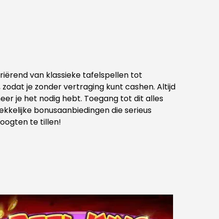
iërend van klassieke tafelspellen tot
, zodat je zonder vertraging kunt cashen. Altijd
er je het nodig hebt. Toegang tot dit alles
ekkelijke bonusaanbiedingen die serieus
ogten te tillen!