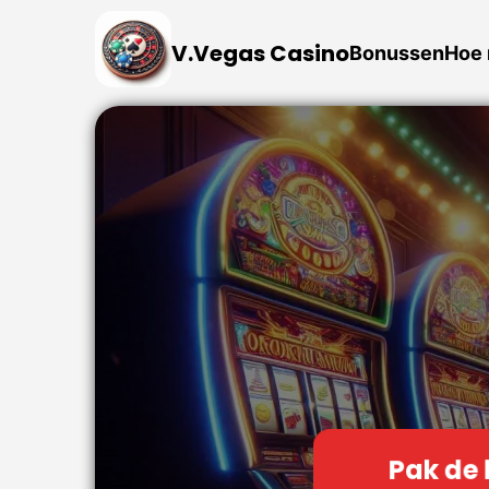
V.Vegas Casino
Bonussen
Hoe 
Pak de