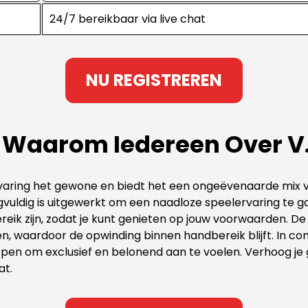
24/7 bereikbaar via live chat
NU REGISTREREN
n Waarom Iedereen Over V
varing het gewone en biedt het een ongeëvenaarde mix van
orgvuldig is uitgewerkt om een naadloze speelervaring te g
reik zijn, zodat je kunt genieten op jouw voorwaarden. De
len, waardoor de opwinding binnen handbereik blijft. In c
rpen om exclusief en belonend aan te voelen. Verhoog j
at.