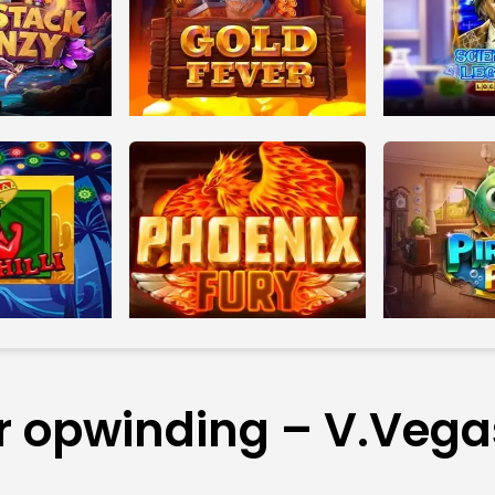
r opwinding – V.Vegas