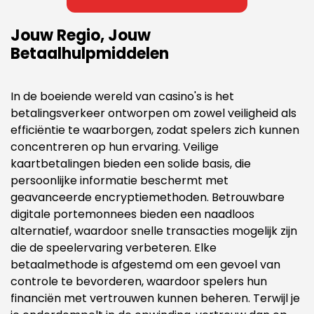
Jouw Regio, Jouw
Betaalhulpmiddelen
In de boeiende wereld van casino's is het
betalingsverkeer ontworpen om zowel veiligheid als
efficiëntie te waarborgen, zodat spelers zich kunnen
concentreren op hun ervaring. Veilige
kaartbetalingen bieden een solide basis, die
persoonlijke informatie beschermt met
geavanceerde encryptiemethoden. Betrouwbare
digitale portemonnees bieden een naadloos
alternatief, waardoor snelle transacties mogelijk zijn
die de speelervaring verbeteren. Elke
betaalmethode is afgestemd om een gevoel van
controle te bevorderen, waardoor spelers hun
financiën met vertrouwen kunnen beheren. Terwijl je