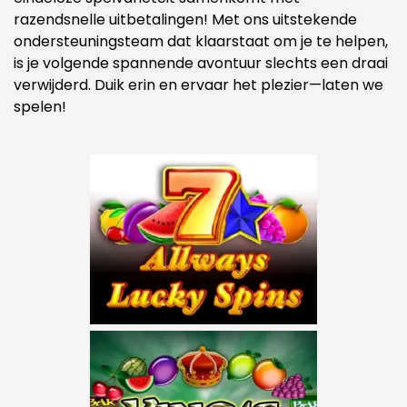
razendsnelle uitbetalingen! Met ons uitstekende
ondersteuningsteam dat klaarstaat om je te helpen,
is je volgende spannende avontuur slechts een draai
verwijderd. Duik erin en ervaar het plezier—laten we
spelen!