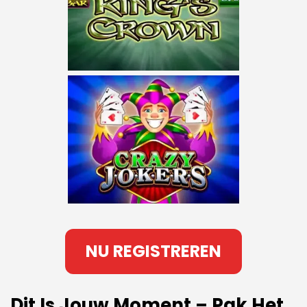
NU REGISTREREN
Dit Is Jouw Moment – Pak Het