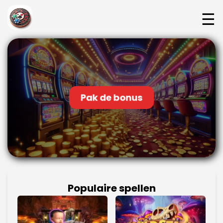
☰
Pak de bonus
Populaire spellen