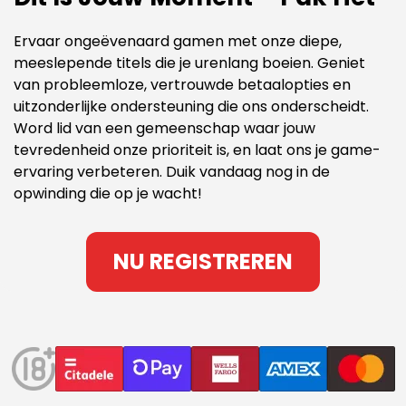
Ervaar ongeëvenaard gamen met onze diepe,
meeslepende titels die je urenlang boeien. Geniet
van probleemloze, vertrouwde betaalopties en
uitzonderlijke ondersteuning die ons onderscheidt.
Word lid van een gemeenschap waar jouw
tevredenheid onze prioriteit is, en laat ons je game-
ervaring verbeteren. Duik vandaag nog in de
opwinding die op je wacht!
NU REGISTREREN