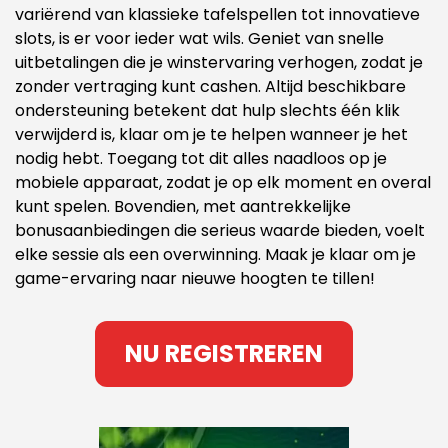
variërend van klassieke tafelspellen tot innovatieve
slots, is er voor ieder wat wils. Geniet van snelle
uitbetalingen die je winstervaring verhogen, zodat je
zonder vertraging kunt cashen. Altijd beschikbare
ondersteuning betekent dat hulp slechts één klik
verwijderd is, klaar om je te helpen wanneer je het
nodig hebt. Toegang tot dit alles naadloos op je
mobiele apparaat, zodat je op elk moment en overal
kunt spelen. Bovendien, met aantrekkelijke
bonusaanbiedingen die serieus waarde bieden, voelt
elke sessie als een overwinning. Maak je klaar om je
game-ervaring naar nieuwe hoogten te tillen!
NU REGISTREREN