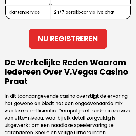
Klantenservice
24/7 bereikbaar via live chat
NU REGISTREREN
De Werkelijke Reden Waarom
Iedereen Over V.Vegas Casino
Praat
In dit toonaangevende casino overstijgt de ervaring
het gewone en biedt het een ongeëvenaarde mix
van luxe en efficiëntie. Dompel jezelf onder in service
van elite-niveau, waarbij elk detail zorgvuldig is
uitgewerkt om een naadloze speelervaring te
garanderen. Snelle en veilige uitbetalingen