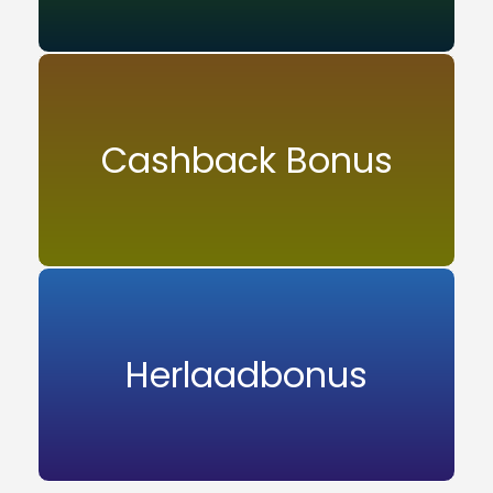
Cashback Bonus
Herlaadbonus