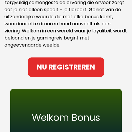
zorgvuldig samengestelde ervaring die ervoor zorgt
dat je niet alleen speelt - je floreert. Geniet van de
uitzonderlijke waarde die met elke bonus komt,
waardoor elke draai en hand aanvoelt als een
viering. Welkom in een wereld waar je loyaliteit wordt
beloond en je gamingreis begint met
ongeëvenaarde weelde.
NU REGISTREREN
Welkom Bonus