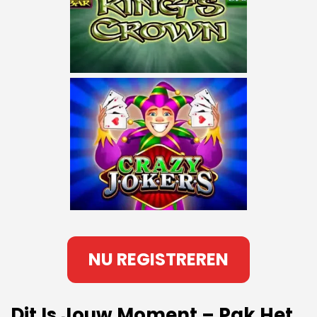
NU REGISTREREN
Dit Is Jouw Moment – Pak Het