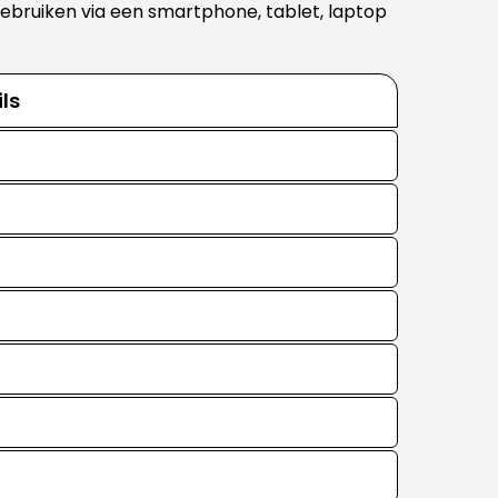
ebruiken via een smartphone, tablet, laptop
ls