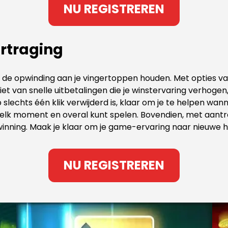
NU REGISTREREN
rtraging
 de opwinding aan je vingertoppen houden. Met opties var
eniet van snelle uitbetalingen die je winstervaring verhogen
echts één klik verwijderd is, klaar om je te helpen wanne
 elk moment en overal kunt spelen. Bovendien, met aantr
winning. Maak je klaar om je game-ervaring naar nieuwe ho
NU REGISTREREN