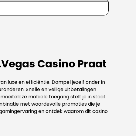
.Vegas Casino Praat
 luxe en efficiëntie. Dompel jezelf onder in
aranderen. Snelle en veilige uitbetalingen
 moeiteloze mobiele toegang stelt je in staat
ombinatie met waardevolle promoties die je
e gamingervaring en ontdek waarom dit casino