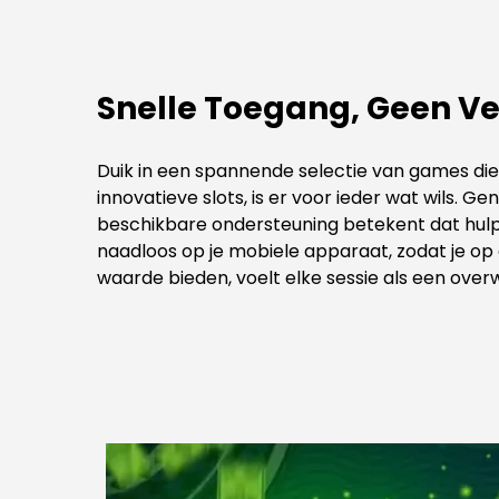
Snelle Toegang, Geen Ve
Duik in een spannende selectie van games die
innovatieve slots, is er voor ieder wat wils. G
beschikbare ondersteuning betekent dat hulp sl
naadloos op je mobiele apparaat, zodat je op
waarde bieden, voelt elke sessie als een over