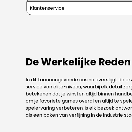
Klantenservice
De Werkelijke Rede
In dit toonaangevende casino overstijgt de er
service van elite-niveau, waarbij elk detail z
betekenen dat je winsten altijd binnen handbe
om je favoriete games overal en altijd te spe
spelervaring verbeteren, is elk bezoek ontwo
als een baken van verfijning in de industrie sta