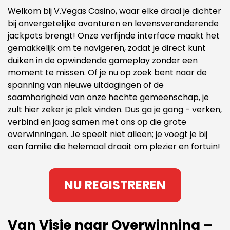
Welkom bij V.Vegas Casino, waar elke draai je dichter
bij onvergetelijke avonturen en levensveranderende
jackpots brengt! Onze verfijnde interface maakt het
gemakkelijk om te navigeren, zodat je direct kunt
duiken in de opwindende gameplay zonder een
moment te missen. Of je nu op zoek bent naar de
spanning van nieuwe uitdagingen of de
saamhorigheid van onze hechte gemeenschap, je
zult hier zeker je plek vinden. Dus ga je gang - verken,
verbind en jaag samen met ons op die grote
overwinningen. Je speelt niet alleen; je voegt je bij
een familie die helemaal draait om plezier en fortuin!
NU REGISTREREN
Van Visie naar Overwinning –