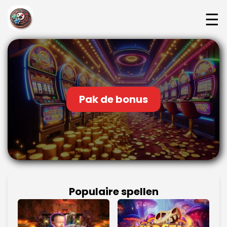
☰
Pak de bonus
Populaire spellen