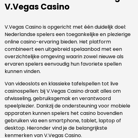
V.Vegas Casino
V.Vegas Casino is opgericht met één duidelijk doel:
Nederlandse spelers een toegankelijke en plezierige
online casino-ervaring bieden. Het platform
combineert een uitgebreid spelaanbod met een
overzichtelijke omgeving waarin zowel nieuwe als
ervaren spelers eenvoudig hun favoriete spellen
kunnen vinden.
Van videoslots en klassieke tafelspellen tot live
casinospellen: bij V.Vegas Casino draait alles om
afwisseling, gebruiksgemak en verantwoord
speelplezier. Dankzij de ondersteuning voor mobiele
apparaten kunnen spelers het casino bovendien
gebruiken via een smartphone, tablet, laptop of
desktop. Hieronder vind je de belangrijkste
kenmerken van V.Vegas Casino.