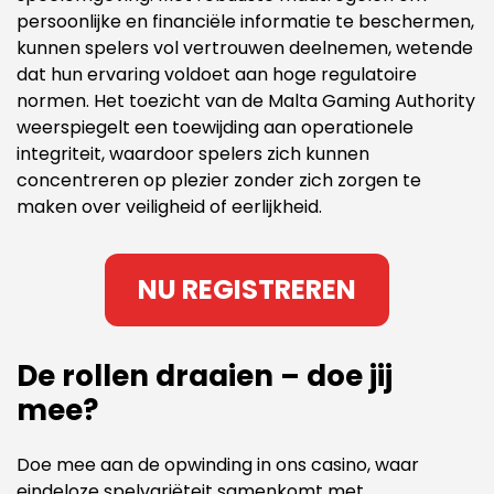
persoonlijke en financiële informatie te beschermen,
kunnen spelers vol vertrouwen deelnemen, wetende
dat hun ervaring voldoet aan hoge regulatoire
normen. Het toezicht van de Malta Gaming Authority
weerspiegelt een toewijding aan operationele
integriteit, waardoor spelers zich kunnen
concentreren op plezier zonder zich zorgen te
maken over veiligheid of eerlijkheid.
NU REGISTREREN
De rollen draaien – doe jij
mee?
Doe mee aan de opwinding in ons casino, waar
eindeloze spelvariëteit samenkomt met