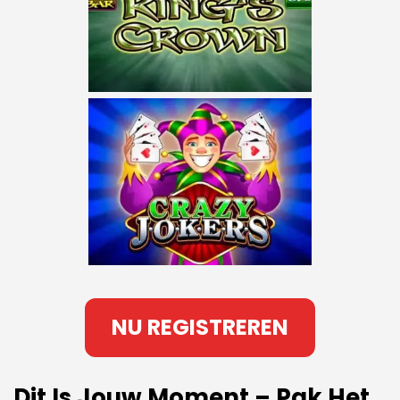
NU REGISTREREN
Dit Is Jouw Moment – Pak Het