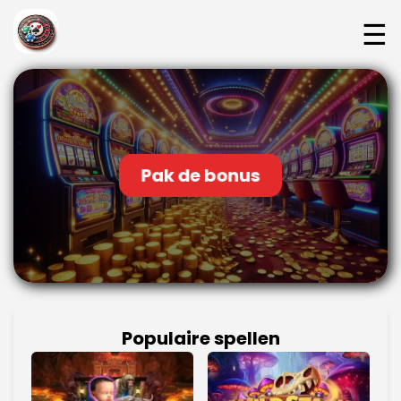
☰
Pak de bonus
Populaire spellen