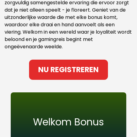
zorgvuldig samengestelde ervaring die ervoor zorgt
dat je niet alleen speelt - je floreert. Geniet van de
uitzonderlijke waarde die met elke bonus komt,
waardoor elke draai en hand aanvoelt als een
viering. Welkom in een wereld waar je loyaliteit wordt
beloond en je gamingreis begint met
ongeëvenaarde weelde.
NU REGISTREREN
Welkom Bonus