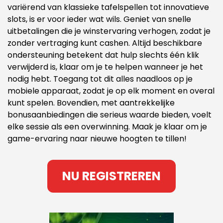
variërend van klassieke tafelspellen tot innovatieve
slots, is er voor ieder wat wils. Geniet van snelle
uitbetalingen die je winstervaring verhogen, zodat je
zonder vertraging kunt cashen. Altijd beschikbare
ondersteuning betekent dat hulp slechts één klik
verwijderd is, klaar om je te helpen wanneer je het
nodig hebt. Toegang tot dit alles naadloos op je
mobiele apparaat, zodat je op elk moment en overal
kunt spelen. Bovendien, met aantrekkelijke
bonusaanbiedingen die serieus waarde bieden, voelt
elke sessie als een overwinning. Maak je klaar om je
game-ervaring naar nieuwe hoogten te tillen!
NU REGISTREREN