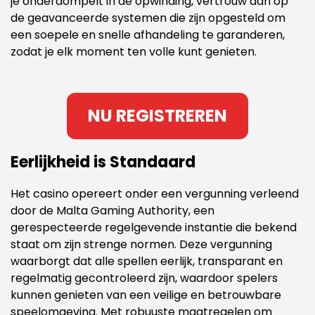
je onderdompelt in de opwinding, vertrouw dan op
de geavanceerde systemen die zijn opgesteld om
een soepele en snelle afhandeling te garanderen,
zodat je elk moment ten volle kunt genieten.
NU REGISTREREN
Eerlijkheid is Standaard
Het casino opereert onder een vergunning verleend
door de Malta Gaming Authority, een
gerespecteerde regelgevende instantie die bekend
staat om zijn strenge normen. Deze vergunning
waarborgt dat alle spellen eerlijk, transparant en
regelmatig gecontroleerd zijn, waardoor spelers
kunnen genieten van een veilige en betrouwbare
speelomgeving. Met robuuste maatregelen om