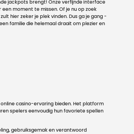
nde jackpots brengt! Onze verfijnde interface
r een moment te missen. Of je nu op zoek
t hier zeker je plek vinden. Dus ga je gang -
 een familie die helemaal draait om plezier en
e online casino-ervaring bieden. Het platform
ren spelers eenvoudig hun favoriete spellen
isseling, gebruiksgemak en verantwoord