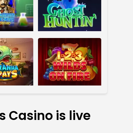
 Casino is live