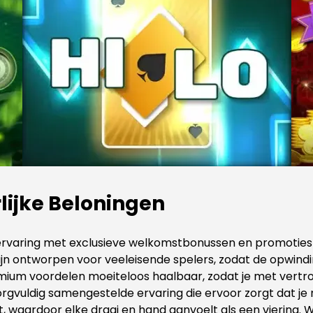
rlijke Beloningen
aring met exclusieve welkomstbonussen en promoties di
zijn ontworpen voor veeleisende spelers, zodat de opwind
mium voordelen moeiteloos haalbaar, zodat je met vertro
rgvuldig samengestelde ervaring die ervoor zorgt dat je ni
, waardoor elke draai en hand aanvoelt als een viering. W