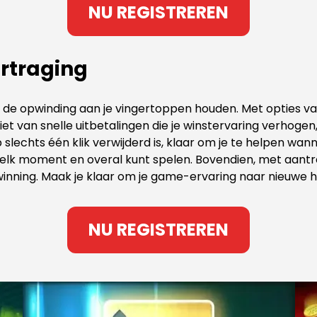
NU REGISTREREN
rtraging
 de opwinding aan je vingertoppen houden. Met opties var
eniet van snelle uitbetalingen die je winstervaring verhogen
echts één klik verwijderd is, klaar om je te helpen wanne
 elk moment en overal kunt spelen. Bovendien, met aantr
winning. Maak je klaar om je game-ervaring naar nieuwe ho
NU REGISTREREN