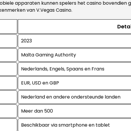
mobiele apparaten kunnen spelers het casino bovendien g
e kenmerken van V.Vegas Casino.
Detai
2023
Malta Gaming Authority
Nederlands, Engels, Spaans en Frans
EUR, USD en GBP
Nederland en andere ondersteunde landen
Meer dan 500
Beschikbaar via smartphone en tablet