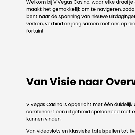
Welkom bij V.Vegas Casino, waar elke draai je
maakt het gemakkelijk om te navigeren, zodat
bent naar de spanning van nieuwe uitdagingen
verken, verbind en jaag samen met ons op die g
fortuin!
Van Visie naar Over
V.Vegas Casino is opgericht met één duidelijk
combineert een uitgebreid spelaanbod met een
kunnen vinden.
Van videoslots en klassieke tafelspellen tot l