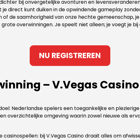
 dichter bij onvergetelijke avonturen en levensverandere
 je direct kunt duiken in de opwindende gameplay zonde
 of de saamhorigheid van onze hechte gemeenschap, je zul
rote overwinningen. Je speelt niet alleen; je voegt je bij
NU REGISTREREN
winning – V.Vegas Casino
 doel: Nederlandse spelers een toegankelijke en plezierig
 overzichtelijke omgeving waarin zowel nieuwe als erva
ive casinospellen: bij V.Vegas Casino draait alles om afw