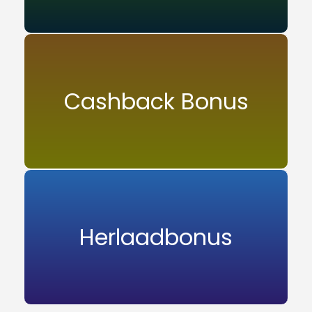
Cashback Bonus
Herlaadbonus