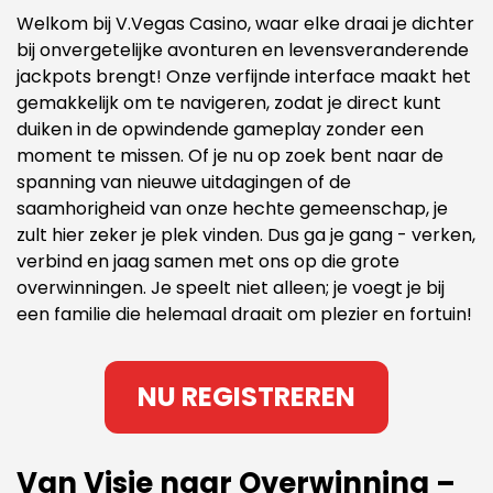
Welkom bij V.Vegas Casino, waar elke draai je dichter
bij onvergetelijke avonturen en levensveranderende
jackpots brengt! Onze verfijnde interface maakt het
gemakkelijk om te navigeren, zodat je direct kunt
duiken in de opwindende gameplay zonder een
moment te missen. Of je nu op zoek bent naar de
spanning van nieuwe uitdagingen of de
saamhorigheid van onze hechte gemeenschap, je
zult hier zeker je plek vinden. Dus ga je gang - verken,
verbind en jaag samen met ons op die grote
overwinningen. Je speelt niet alleen; je voegt je bij
een familie die helemaal draait om plezier en fortuin!
NU REGISTREREN
Van Visie naar Overwinning –