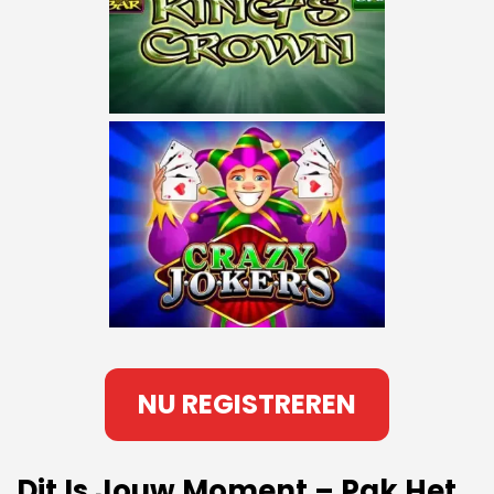
NU REGISTREREN
Dit Is Jouw Moment – Pak Het