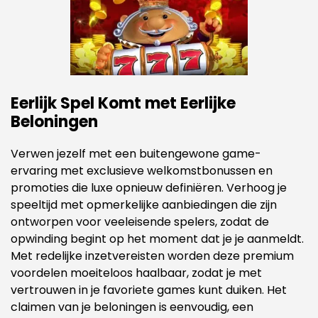
Eerlijk Spel Komt met Eerlijke
Beloningen
Verwen jezelf met een buitengewone game-
ervaring met exclusieve welkomstbonussen en
promoties die luxe opnieuw definiëren. Verhoog je
speeltijd met opmerkelijke aanbiedingen die zijn
ontworpen voor veeleisende spelers, zodat de
opwinding begint op het moment dat je je aanmeldt.
Met redelijke inzetvereisten worden deze premium
voordelen moeiteloos haalbaar, zodat je met
vertrouwen in je favoriete games kunt duiken. Het
claimen van je beloningen is eenvoudig, een