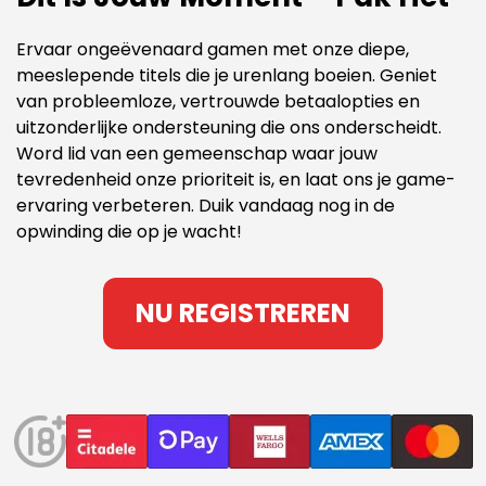
Ervaar ongeëvenaard gamen met onze diepe,
meeslepende titels die je urenlang boeien. Geniet
van probleemloze, vertrouwde betaalopties en
uitzonderlijke ondersteuning die ons onderscheidt.
Word lid van een gemeenschap waar jouw
tevredenheid onze prioriteit is, en laat ons je game-
ervaring verbeteren. Duik vandaag nog in de
opwinding die op je wacht!
NU REGISTREREN