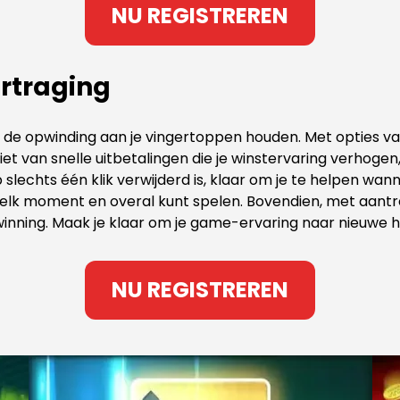
NU REGISTREREN
rtraging
 de opwinding aan je vingertoppen houden. Met opties var
eniet van snelle uitbetalingen die je winstervaring verhogen
echts één klik verwijderd is, klaar om je te helpen wanne
 elk moment en overal kunt spelen. Bovendien, met aantr
winning. Maak je klaar om je game-ervaring naar nieuwe ho
NU REGISTREREN