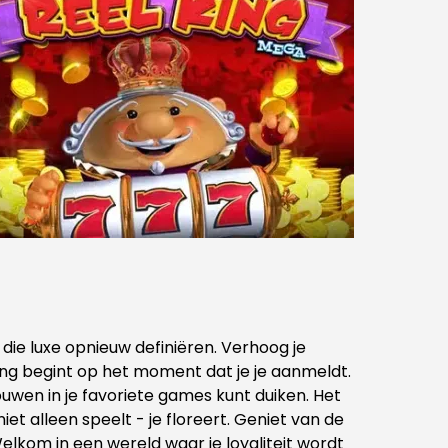
e luxe opnieuw definiëren. Verhoog je
ing begint op het moment dat je je aanmeldt.
uwen in je favoriete games kunt duiken. Het
et alleen speelt - je floreert. Geniet van de
elkom in een wereld waar je loyaliteit wordt