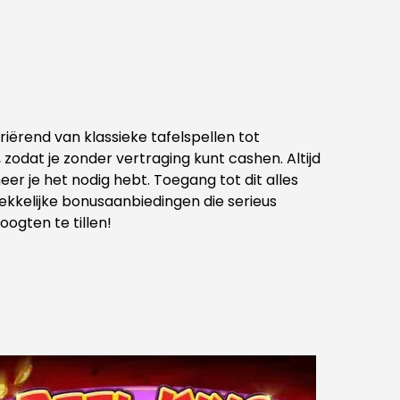
iërend van klassieke tafelspellen tot
, zodat je zonder vertraging kunt cashen. Altijd
er je het nodig hebt. Toegang tot dit alles
ekkelijke bonusaanbiedingen die serieus
ogten te tillen!