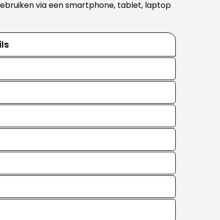
ebruiken via een smartphone, tablet, laptop
ls