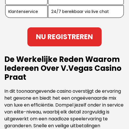
Klantenservice
24/7 bereikbaar via live chat
NU REGISTREREN
De Werkelijke Reden Waarom
Iedereen Over V.Vegas Casino
Praat
In dit toonaangevende casino overstijgt de ervaring
het gewone en biedt het een ongeëvenaarde mix
van luxe en efficiëntie. Dompel jezelf onder in service
van elite-niveau, waarbij elk detail zorgvuldig is
uitgewerkt om een naadloze speelervaring te
garanderen. Snelle en veilige uitbetalingen