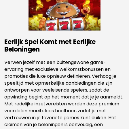
Eerlijk Spel Komt met Eerlijke
Beloningen
Verwen jezelf met een buitengewone game-
ervaring met exclusieve welkomstbonussen en
promoties die luxe opnieuw definiëren. Verhoog je
speeltijd met opmerkelijke aanbiedingen die zijn
ontworpen voor veeleisende spelers, zodat de
opwinding begint op het moment dat je je aanmeldt.
Met redelijke inzetvereisten worden deze premium
voordelen moeiteloos haalbaar, zodat je met
vertrouwen in je favoriete games kunt duiken. Het
claimen van je beloningen is eenvoudig, een