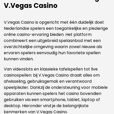
V.Vegas Casino
V.Vegas Casino is opgericht met één duidelijk doel:
Nederlandse spelers een toegankelijke en plezierige
online casino-ervaring bieden. Het platform
combineert een uitgebreid spelaanbod met een
overzichtelijke omgeving waarin zowel nieuwe als
ervaren spelers eenvoudig hun favoriete spellen
kunnen vinden.
Van videoslots en klassieke tafelspellen tot live
casinospellen: bij V.Vegas Casino draait alles om
afwisseling, gebruiksgemak en verantwoord
speelplezier. Dankzij de ondersteuning voor mobiele
apparaten kunnen spelers het casino bovendien
gebruiken via een smartphone, tablet, laptop of
desktop. Hieronder vind je de belangrijkste
kenmerken van V.Vegas Casino.