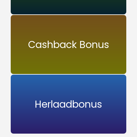
Cashback Bonus
Herlaadbonus