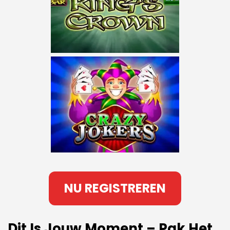
NU REGISTREREN
Dit Is Jouw Moment – Pak Het