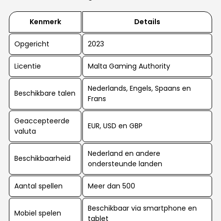
Kenmerk
Details
Opgericht
2023
Licentie
Malta Gaming Authority
Nederlands, Engels, Spaans en
Beschikbare talen
Frans
Geaccepteerde
EUR, USD en GBP
valuta
Nederland en andere
Beschikbaarheid
ondersteunde landen
Aantal spellen
Meer dan 500
Beschikbaar via smartphone en
Mobiel spelen
tablet