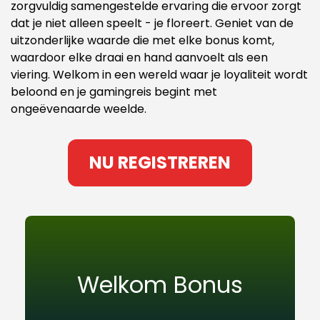
zorgvuldig samengestelde ervaring die ervoor zorgt
dat je niet alleen speelt - je floreert. Geniet van de
uitzonderlijke waarde die met elke bonus komt,
waardoor elke draai en hand aanvoelt als een
viering. Welkom in een wereld waar je loyaliteit wordt
beloond en je gamingreis begint met
ongeëvenaarde weelde.
NU REGISTREREN
Welkom Bonus