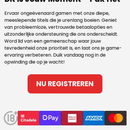
Ervaar ongeëvenaard gamen met onze diepe,
meeslepende titels die je urenlang boeien. Geniet
van probleemloze, vertrouwde betaalopties en
uitzonderlijke ondersteuning die ons onderscheidt.
Word lid van een gemeenschap waar jouw
tevredenheid onze prioriteit is, en laat ons je game-
ervaring verbeteren. Duik vandaag nog in de
opwinding die op je wacht!
NU REGISTREREN