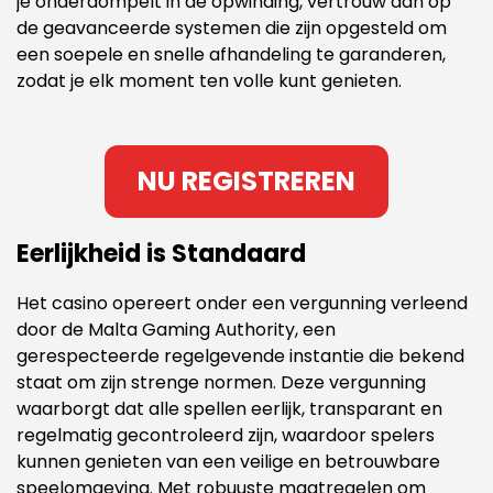
je onderdompelt in de opwinding, vertrouw dan op
de geavanceerde systemen die zijn opgesteld om
een soepele en snelle afhandeling te garanderen,
zodat je elk moment ten volle kunt genieten.
NU REGISTREREN
Eerlijkheid is Standaard
Het casino opereert onder een vergunning verleend
door de Malta Gaming Authority, een
gerespecteerde regelgevende instantie die bekend
staat om zijn strenge normen. Deze vergunning
waarborgt dat alle spellen eerlijk, transparant en
regelmatig gecontroleerd zijn, waardoor spelers
kunnen genieten van een veilige en betrouwbare
speelomgeving. Met robuuste maatregelen om