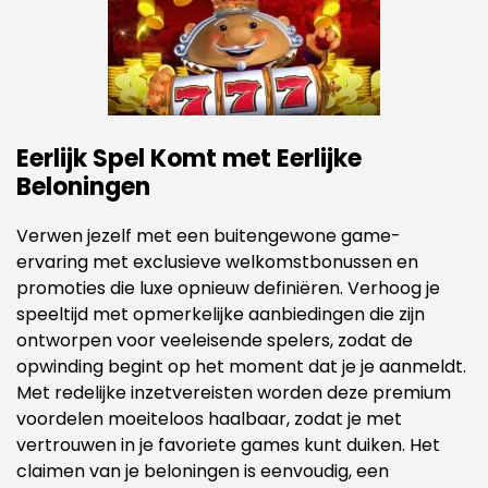
Eerlijk Spel Komt met Eerlijke
Beloningen
Verwen jezelf met een buitengewone game-
ervaring met exclusieve welkomstbonussen en
promoties die luxe opnieuw definiëren. Verhoog je
speeltijd met opmerkelijke aanbiedingen die zijn
ontworpen voor veeleisende spelers, zodat de
opwinding begint op het moment dat je je aanmeldt.
Met redelijke inzetvereisten worden deze premium
voordelen moeiteloos haalbaar, zodat je met
vertrouwen in je favoriete games kunt duiken. Het
claimen van je beloningen is eenvoudig, een