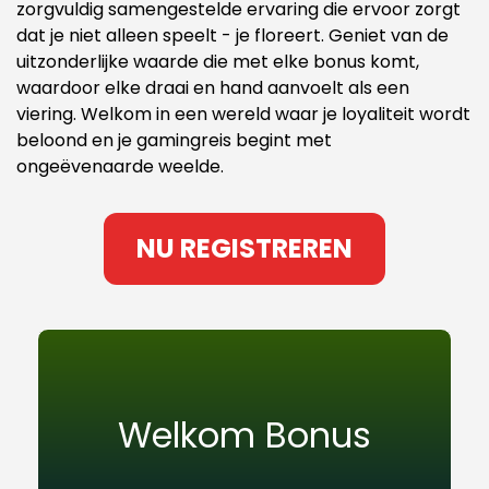
zorgvuldig samengestelde ervaring die ervoor zorgt
dat je niet alleen speelt - je floreert. Geniet van de
uitzonderlijke waarde die met elke bonus komt,
waardoor elke draai en hand aanvoelt als een
viering. Welkom in een wereld waar je loyaliteit wordt
beloond en je gamingreis begint met
ongeëvenaarde weelde.
NU REGISTREREN
Welkom Bonus