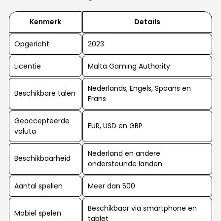
Kenmerk
Details
Opgericht
2023
Licentie
Malta Gaming Authority
Nederlands, Engels, Spaans en
Beschikbare talen
Frans
Geaccepteerde
EUR, USD en GBP
valuta
Nederland en andere
Beschikbaarheid
ondersteunde landen
Aantal spellen
Meer dan 500
Beschikbaar via smartphone en
Mobiel spelen
tablet