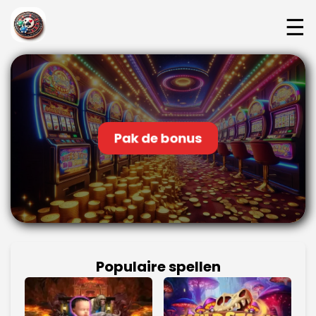
☰
Pak de bonus
Populaire spellen