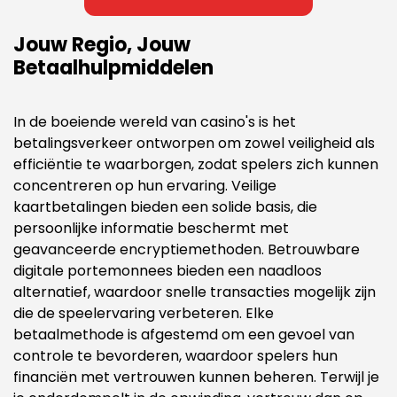
Jouw Regio, Jouw
Betaalhulpmiddelen
In de boeiende wereld van casino's is het
betalingsverkeer ontworpen om zowel veiligheid als
efficiëntie te waarborgen, zodat spelers zich kunnen
concentreren op hun ervaring. Veilige
kaartbetalingen bieden een solide basis, die
persoonlijke informatie beschermt met
geavanceerde encryptiemethoden. Betrouwbare
digitale portemonnees bieden een naadloos
alternatief, waardoor snelle transacties mogelijk zijn
die de speelervaring verbeteren. Elke
betaalmethode is afgestemd om een gevoel van
controle te bevorderen, waardoor spelers hun
financiën met vertrouwen kunnen beheren. Terwijl je