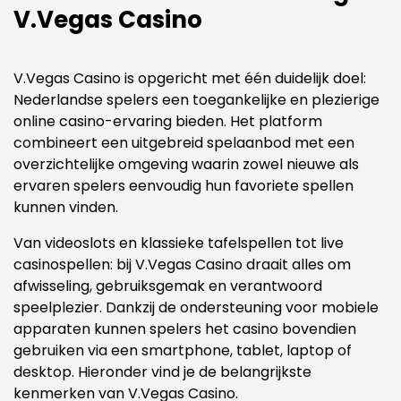
V.Vegas Casino
V.Vegas Casino is opgericht met één duidelijk doel:
Nederlandse spelers een toegankelijke en plezierige
online casino-ervaring bieden. Het platform
combineert een uitgebreid spelaanbod met een
overzichtelijke omgeving waarin zowel nieuwe als
ervaren spelers eenvoudig hun favoriete spellen
kunnen vinden.
Van videoslots en klassieke tafelspellen tot live
casinospellen: bij V.Vegas Casino draait alles om
afwisseling, gebruiksgemak en verantwoord
speelplezier. Dankzij de ondersteuning voor mobiele
apparaten kunnen spelers het casino bovendien
gebruiken via een smartphone, tablet, laptop of
desktop. Hieronder vind je de belangrijkste
kenmerken van V.Vegas Casino.