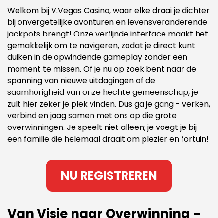
Welkom bij V.Vegas Casino, waar elke draai je dichter
bij onvergetelijke avonturen en levensveranderende
jackpots brengt! Onze verfijnde interface maakt het
gemakkelijk om te navigeren, zodat je direct kunt
duiken in de opwindende gameplay zonder een
moment te missen. Of je nu op zoek bent naar de
spanning van nieuwe uitdagingen of de
saamhorigheid van onze hechte gemeenschap, je
zult hier zeker je plek vinden. Dus ga je gang - verken,
verbind en jaag samen met ons op die grote
overwinningen. Je speelt niet alleen; je voegt je bij
een familie die helemaal draait om plezier en fortuin!
NU REGISTREREN
Van Visie naar Overwinning –