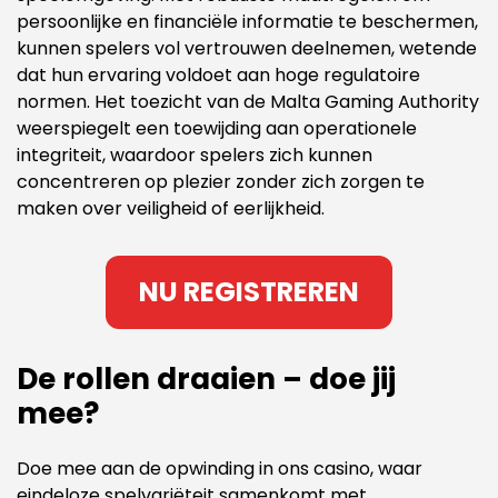
persoonlijke en financiële informatie te beschermen,
kunnen spelers vol vertrouwen deelnemen, wetende
dat hun ervaring voldoet aan hoge regulatoire
normen. Het toezicht van de Malta Gaming Authority
weerspiegelt een toewijding aan operationele
integriteit, waardoor spelers zich kunnen
concentreren op plezier zonder zich zorgen te
maken over veiligheid of eerlijkheid.
NU REGISTREREN
De rollen draaien – doe jij
mee?
Doe mee aan de opwinding in ons casino, waar
eindeloze spelvariëteit samenkomt met