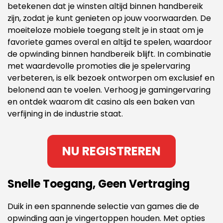
betekenen dat je winsten altijd binnen handbereik
zijn, zodat je kunt genieten op jouw voorwaarden. De
moeiteloze mobiele toegang stelt je in staat om je
favoriete games overal en altijd te spelen, waardoor
de opwinding binnen handbereik blijft. In combinatie
met waardevolle promoties die je spelervaring
verbeteren, is elk bezoek ontworpen om exclusief en
belonend aan te voelen. Verhoog je gamingervaring
en ontdek waarom dit casino als een baken van
verfijning in de industrie staat.
NU REGISTREREN
Snelle Toegang, Geen Vertraging
Duik in een spannende selectie van games die de
opwinding aan je vingertoppen houden. Met opties