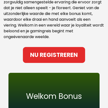
zorgvuldig samengestelde ervaring die ervoor zorgt
dat je niet alleen speelt - je floreert. Geniet van de
uitzonderlijke waarde die met elke bonus komt,
waardoor elke draai en hand aanvoelt als een
viering. Welkom in een wereld waar je loyaliteit wordt
beloond en je gamingreis begint met
ongeëvenaarde weelde.
NU REGISTREREN
Welkom Bonus