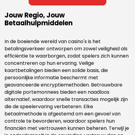
Jouw Regio, Jouw
Betaalhulpmiddelen
In de boeiende wereld van casino's is het
betalingsverkeer ontworpen om zowel veiligheid als
efficiëntie te waarborgen, zodat spelers zich kunnen
concentreren op hun ervaring. Veilige
kaartbetalingen bieden een solide basis, die
persoonlijke informatie beschermt met
geavanceerde encryptiemethoden. Betrouwbare
digitale portemonnees bieden een naadloos
alternatief, waardoor snelle transacties mogelijk zijn
die de speelervaring verbeteren. Elke
betaalmethode is afgestemd om een gevoel van
controle te bevorderen, waardoor spelers hun
financiën met vertrouwen kunnen beheren. Terwijl je