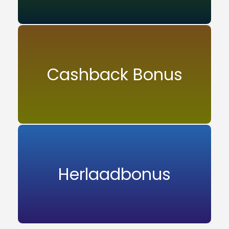
Cashback Bonus
Herlaadbonus