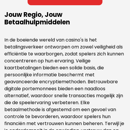
Jouw Regio, Jouw
Betaalhulpmiddelen
In de boeiende wereld van casino's is het
betalingsverkeer ontworpen om zowel veiligheid als
efficiëntie te waarborgen, zodat spelers zich kunnen
concentreren op hun ervaring. Veilige
kaartbetalingen bieden een solide basis, die
persoonlijke informatie beschermt met
geavanceerde encryptiemethoden. Betrouwbare
digitale portemonnees bieden een naadloos
alternatief, waardoor snelle transacties mogelijk zijn
die de speelervaring verbeteren. Elke
betaalmethode is afgestemd om een gevoel van
controle te bevorderen, waardoor spelers hun
financiën met vertrouwen kunnen beheren. Terwijl je