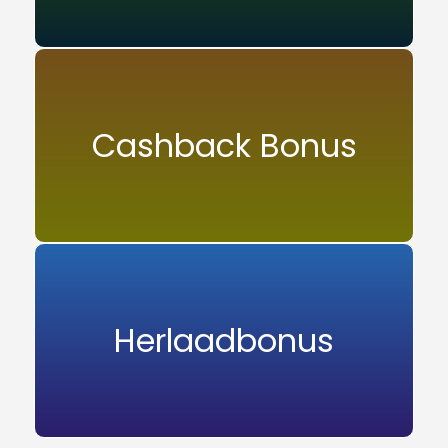
Cashback Bonus
Herlaadbonus