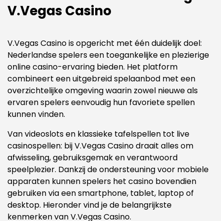
V.Vegas Casino
V.Vegas Casino is opgericht met één duidelijk doel:
Nederlandse spelers een toegankelijke en plezierige
online casino-ervaring bieden. Het platform
combineert een uitgebreid spelaanbod met een
overzichtelijke omgeving waarin zowel nieuwe als
ervaren spelers eenvoudig hun favoriete spellen
kunnen vinden.
Van videoslots en klassieke tafelspellen tot live
casinospellen: bij V.Vegas Casino draait alles om
afwisseling, gebruiksgemak en verantwoord
speelplezier. Dankzij de ondersteuning voor mobiele
apparaten kunnen spelers het casino bovendien
gebruiken via een smartphone, tablet, laptop of
desktop. Hieronder vind je de belangrijkste
kenmerken van V.Vegas Casino.