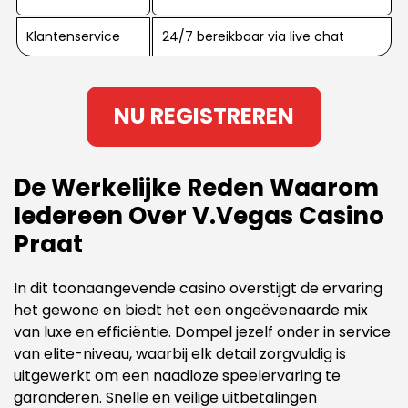
Klantenservice
24/7 bereikbaar via live chat
NU REGISTREREN
De Werkelijke Reden Waarom
Iedereen Over V.Vegas Casino
Praat
In dit toonaangevende casino overstijgt de ervaring
het gewone en biedt het een ongeëvenaarde mix
van luxe en efficiëntie. Dompel jezelf onder in service
van elite-niveau, waarbij elk detail zorgvuldig is
uitgewerkt om een naadloze speelervaring te
garanderen. Snelle en veilige uitbetalingen