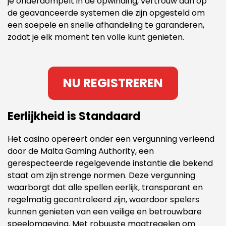
je onderdompelt in de opwinding, vertrouw dan op
de geavanceerde systemen die zijn opgesteld om
een soepele en snelle afhandeling te garanderen,
zodat je elk moment ten volle kunt genieten.
NU REGISTREREN
Eerlijkheid is Standaard
Het casino opereert onder een vergunning verleend
door de Malta Gaming Authority, een
gerespecteerde regelgevende instantie die bekend
staat om zijn strenge normen. Deze vergunning
waarborgt dat alle spellen eerlijk, transparant en
regelmatig gecontroleerd zijn, waardoor spelers
kunnen genieten van een veilige en betrouwbare
speelomgeving. Met robuuste maatregelen om