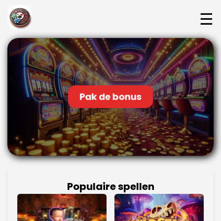
☰
Pak de bonus
Populaire spellen