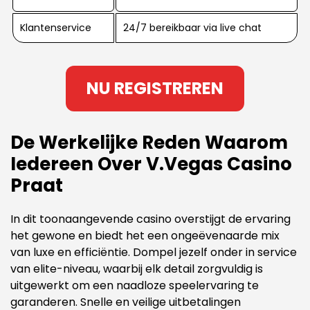
Klantenservice
24/7 bereikbaar via live chat
NU REGISTREREN
De Werkelijke Reden Waarom
Iedereen Over V.Vegas Casino
Praat
In dit toonaangevende casino overstijgt de ervaring
het gewone en biedt het een ongeëvenaarde mix
van luxe en efficiëntie. Dompel jezelf onder in service
van elite-niveau, waarbij elk detail zorgvuldig is
uitgewerkt om een naadloze speelervaring te
garanderen. Snelle en veilige uitbetalingen