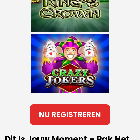
NU REGISTREREN
Dit Is Jouw Moment – Pak Het