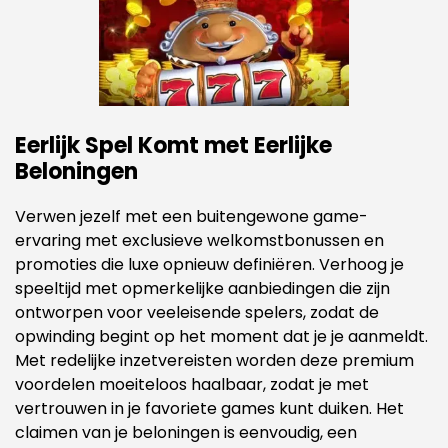
Eerlijk Spel Komt met Eerlijke
Beloningen
Verwen jezelf met een buitengewone game-
ervaring met exclusieve welkomstbonussen en
promoties die luxe opnieuw definiëren. Verhoog je
speeltijd met opmerkelijke aanbiedingen die zijn
ontworpen voor veeleisende spelers, zodat de
opwinding begint op het moment dat je je aanmeldt.
Met redelijke inzetvereisten worden deze premium
voordelen moeiteloos haalbaar, zodat je met
vertrouwen in je favoriete games kunt duiken. Het
claimen van je beloningen is eenvoudig, een