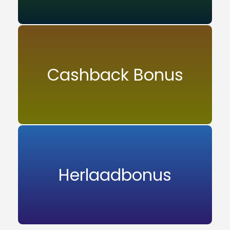
Cashback Bonus
Herlaadbonus