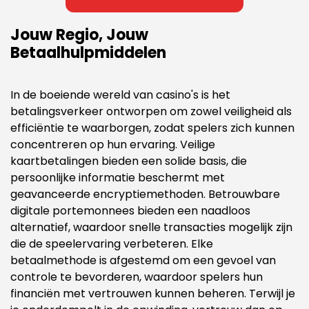
Jouw Regio, Jouw
Betaalhulpmiddelen
In de boeiende wereld van casino's is het
betalingsverkeer ontworpen om zowel veiligheid als
efficiëntie te waarborgen, zodat spelers zich kunnen
concentreren op hun ervaring. Veilige
kaartbetalingen bieden een solide basis, die
persoonlijke informatie beschermt met
geavanceerde encryptiemethoden. Betrouwbare
digitale portemonnees bieden een naadloos
alternatief, waardoor snelle transacties mogelijk zijn
die de speelervaring verbeteren. Elke
betaalmethode is afgestemd om een gevoel van
controle te bevorderen, waardoor spelers hun
financiën met vertrouwen kunnen beheren. Terwijl je