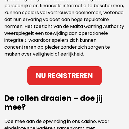
persoonlijke en financiële informatie te beschermen,
kunnen spelers vol vertrouwen deelnemen, wetende
dat hun ervaring voldoet aan hoge regulatoire
normen. Het toezicht van de Malta Gaming Authority
weerspiegelt een toewijding aan operationele
integriteit, waardoor spelers zich kunnen
concentreren op plezier zonder zich zorgen te
maken over veiligheid of eerlijkheid.
NU REGISTREREN
De rollen draaien – doe jij
mee?
Doe mee aan de opwinding in ons casino, waar
eindeloze spelvariëteit samenkomt met