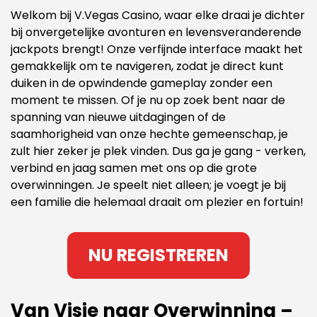
Welkom bij V.Vegas Casino, waar elke draai je dichter
bij onvergetelijke avonturen en levensveranderende
jackpots brengt! Onze verfijnde interface maakt het
gemakkelijk om te navigeren, zodat je direct kunt
duiken in de opwindende gameplay zonder een
moment te missen. Of je nu op zoek bent naar de
spanning van nieuwe uitdagingen of de
saamhorigheid van onze hechte gemeenschap, je
zult hier zeker je plek vinden. Dus ga je gang - verken,
verbind en jaag samen met ons op die grote
overwinningen. Je speelt niet alleen; je voegt je bij
een familie die helemaal draait om plezier en fortuin!
NU REGISTREREN
Van Visie naar Overwinning –