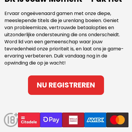
Ervaar ongeëvenaard gamen met onze diepe,
meeslepende titels die je urenlang boeien. Geniet
van probleemloze, vertrouwde betaalopties en
uitzonderlijke ondersteuning die ons onderscheidt.
Word lid van een gemeenschap waar jouw
tevredenheid onze prioriteit is, en laat ons je game-
ervaring verbeteren. Duik vandaag nog in de
opwinding die op je wacht!
NU REGISTREREN