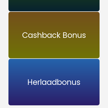
Cashback Bonus
Herlaadbonus