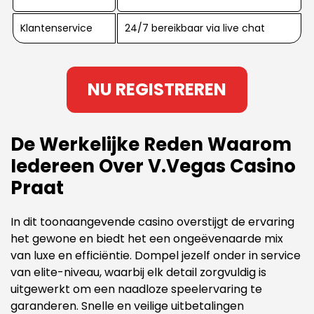
Klantenservice
24/7 bereikbaar via live chat
NU REGISTREREN
De Werkelijke Reden Waarom
Iedereen Over V.Vegas Casino
Praat
In dit toonaangevende casino overstijgt de ervaring
het gewone en biedt het een ongeëvenaarde mix
van luxe en efficiëntie. Dompel jezelf onder in service
van elite-niveau, waarbij elk detail zorgvuldig is
uitgewerkt om een naadloze speelervaring te
garanderen. Snelle en veilige uitbetalingen