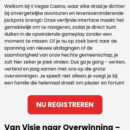
Welkom bij V.Vegas Casino, waar elke draai je dichter
bij onvergetelijke avonturen en levensveranderende
jackpots brengt! Onze verfijnde interface maakt het
gemakkelijk om te navigeren, zodat je direct kunt
duiken in de opwindende gameplay zonder een
moment te missen. Of je nu op zoek bent naar de
spanning van nieuwe uitdagingen of de
saamhorigheid van onze hechte gemeenschap, je
zult hier zeker je plek vinden. Dus ga je gang - verken,
verbind en jaag samen met ons op die grote
overwinningen. Je speelt niet alleen; je voegt je bij
een familie die helemaal draait om plezier en fortuin!
NU REGISTREREN
Van Visie naar Overwinning –