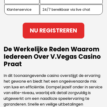
Klantenservice
24/7 bereikbaar via live chat
NU REGISTREREN
De Werkelijke Reden Waarom
Iedereen Over V.Vegas Casino
Praat
In dit toonaangevende casino overstijgt de ervaring
het gewone en biedt het een ongeëvenaarde mix
van luxe en efficiëntie. Dompel jezelf onder in service
van elite-niveau, waarbij elk detail zorgvuldig is
uitgewerkt om een naadloze speelervaring te
garanderen. Snelle en veilige uitbetalingen