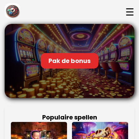
☰
Pak de bonus
Populaire spellen