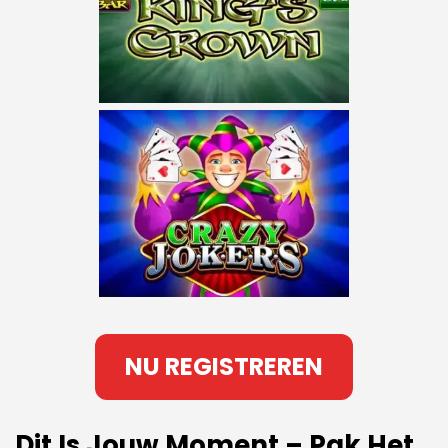
NU REGISTREREN
Dit Is Jouw Moment – Pak Het