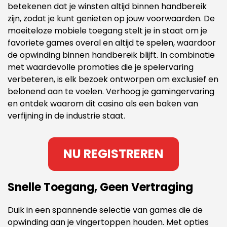
betekenen dat je winsten altijd binnen handbereik
zijn, zodat je kunt genieten op jouw voorwaarden. De
moeiteloze mobiele toegang stelt je in staat om je
favoriete games overal en altijd te spelen, waardoor
de opwinding binnen handbereik blijft. In combinatie
met waardevolle promoties die je spelervaring
verbeteren, is elk bezoek ontworpen om exclusief en
belonend aan te voelen. Verhoog je gamingervaring
en ontdek waarom dit casino als een baken van
verfijning in de industrie staat.
NU REGISTREREN
Snelle Toegang, Geen Vertraging
Duik in een spannende selectie van games die de
opwinding aan je vingertoppen houden. Met opties