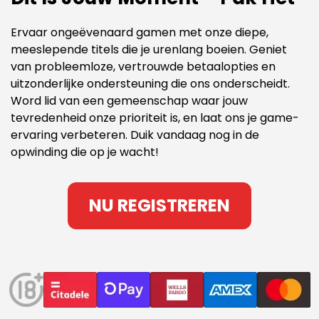
Ervaar ongeëvenaard gamen met onze diepe,
meeslepende titels die je urenlang boeien. Geniet
van probleemloze, vertrouwde betaalopties en
uitzonderlijke ondersteuning die ons onderscheidt.
Word lid van een gemeenschap waar jouw
tevredenheid onze prioriteit is, en laat ons je game-
ervaring verbeteren. Duik vandaag nog in de
opwinding die op je wacht!
NU REGISTREREN