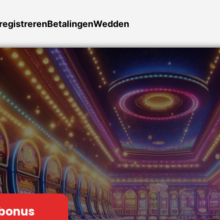
registreren
Betalingen
Wedden
 bonus