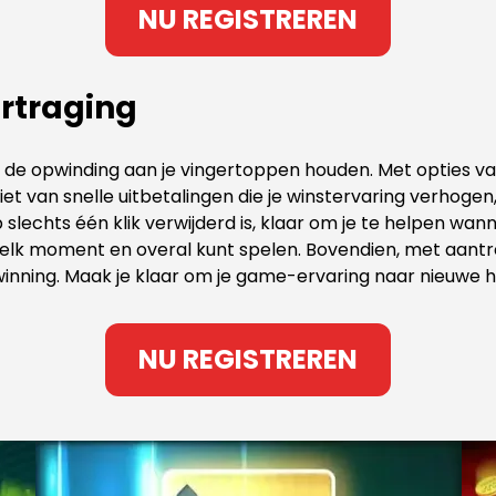
NU REGISTREREN
rtraging
 de opwinding aan je vingertoppen houden. Met opties var
eniet van snelle uitbetalingen die je winstervaring verhogen
echts één klik verwijderd is, klaar om je te helpen wanne
 elk moment en overal kunt spelen. Bovendien, met aantr
winning. Maak je klaar om je game-ervaring naar nieuwe ho
NU REGISTREREN