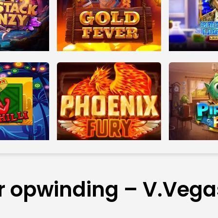
r opwinding – V.Vegas