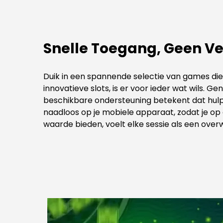
Snelle Toegang, Geen Ve
Duik in een spannende selectie van games die
innovatieve slots, is er voor ieder wat wils. G
beschikbare ondersteuning betekent dat hulp sl
naadloos op je mobiele apparaat, zodat je op
waarde bieden, voelt elke sessie als een over