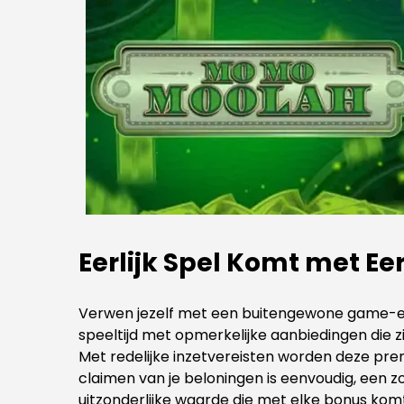
Eerlijk Spel Komt met Ee
Verwen jezelf met een buitengewone game-erv
speeltijd met opmerkelijke aanbiedingen die 
Met redelijke inzetvereisten worden deze pre
claimen van je beloningen is eenvoudig, een zo
uitzonderlijke waarde die met elke bonus komt