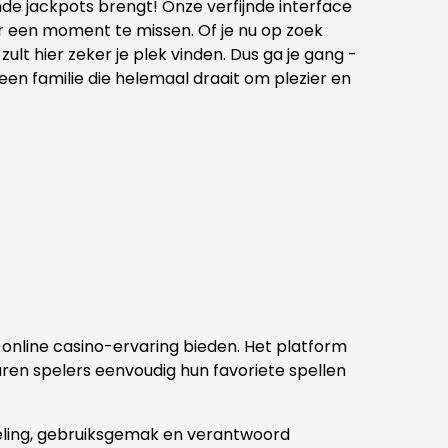
nde jackpots brengt! Onze verfijnde interface
r een moment te missen. Of je nu op zoek
t hier zeker je plek vinden. Dus ga je gang -
 een familie die helemaal draait om plezier en
e online casino-ervaring bieden. Het platform
ren spelers eenvoudig hun favoriete spellen
isseling, gebruiksgemak en verantwoord