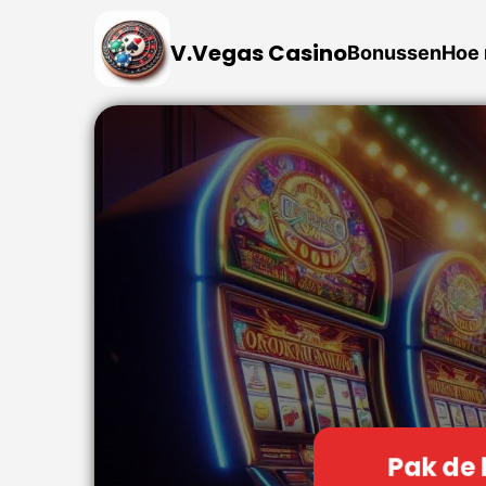
V.Vegas Casino
Bonussen
Hoe 
Pak de