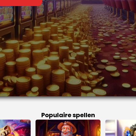
Populaire spellen