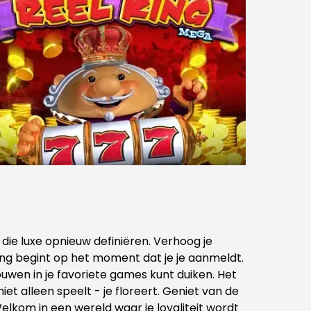
e luxe opnieuw definiëren. Verhoog je
ing begint op het moment dat je je aanmeldt.
uwen in je favoriete games kunt duiken. Het
et alleen speelt - je floreert. Geniet van de
elkom in een wereld waar je loyaliteit wordt