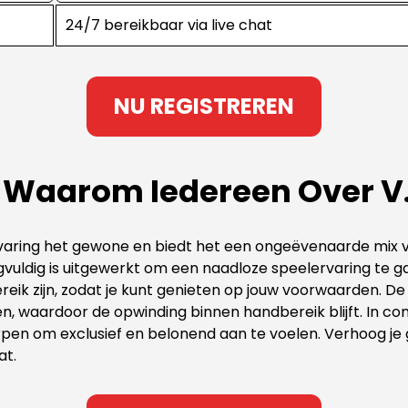
24/7 bereikbaar via live chat
NU REGISTREREN
n Waarom Iedereen Over V
varing het gewone en biedt het een ongeëvenaarde mix van
orgvuldig is uitgewerkt om een naadloze speelervaring te g
reik zijn, zodat je kunt genieten op jouw voorwaarden. De
len, waardoor de opwinding binnen handbereik blijft. In c
rpen om exclusief en belonend aan te voelen. Verhoog j
at.