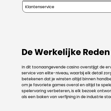
Klantenservice
De Werkelijke Rede
In dit toonaangevende casino overstijgt de er
service van elite-niveau, waarbij elk detail z
betekenen dat je winsten altijd binnen handbe
om je favoriete games overal en altijd te spe
spelervaring verbeteren, is elk bezoek ontwo
als een baken van verfijning in de industrie sta