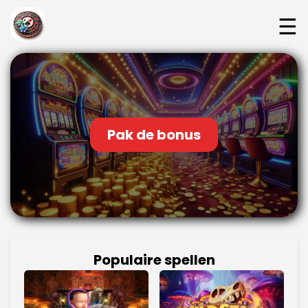
☰
Pak de bonus
Populaire spellen