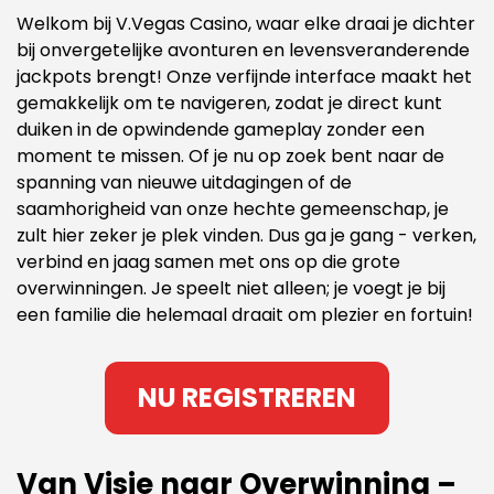
Welkom bij V.Vegas Casino, waar elke draai je dichter
bij onvergetelijke avonturen en levensveranderende
jackpots brengt! Onze verfijnde interface maakt het
gemakkelijk om te navigeren, zodat je direct kunt
duiken in de opwindende gameplay zonder een
moment te missen. Of je nu op zoek bent naar de
spanning van nieuwe uitdagingen of de
saamhorigheid van onze hechte gemeenschap, je
zult hier zeker je plek vinden. Dus ga je gang - verken,
verbind en jaag samen met ons op die grote
overwinningen. Je speelt niet alleen; je voegt je bij
een familie die helemaal draait om plezier en fortuin!
NU REGISTREREN
Van Visie naar Overwinning –