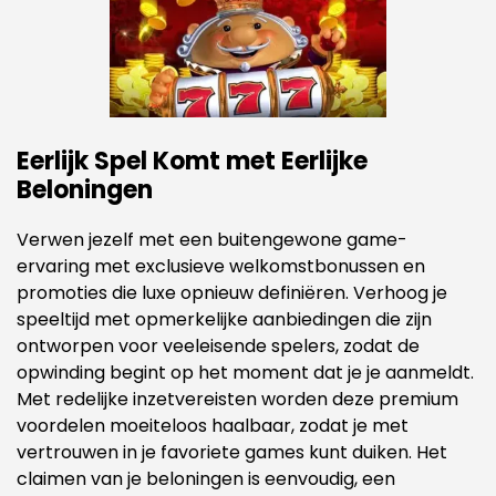
Eerlijk Spel Komt met Eerlijke
Beloningen
Verwen jezelf met een buitengewone game-
ervaring met exclusieve welkomstbonussen en
promoties die luxe opnieuw definiëren. Verhoog je
speeltijd met opmerkelijke aanbiedingen die zijn
ontworpen voor veeleisende spelers, zodat de
opwinding begint op het moment dat je je aanmeldt.
Met redelijke inzetvereisten worden deze premium
voordelen moeiteloos haalbaar, zodat je met
vertrouwen in je favoriete games kunt duiken. Het
claimen van je beloningen is eenvoudig, een