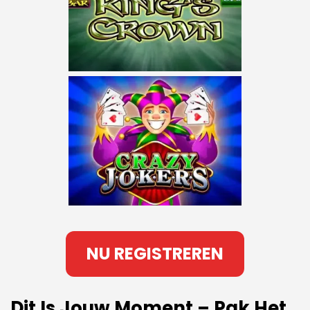
NU REGISTREREN
Dit Is Jouw Moment – Pak Het