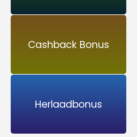
Cashback Bonus
Herlaadbonus