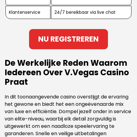
Klantenservice
24/7 bereikbaar via live chat
NU REGISTREREN
De Werkelijke Reden Waarom
Iedereen Over V.Vegas Casino
Praat
In dit toonaangevende casino overstijgt de ervaring
het gewone en biedt het een ongeëvenaarde mix
van luxe en efficiëntie. Dompel jezelf onder in service
van elite-niveau, waarbij elk detail zorgvuldig is
uitgewerkt om een naadloze speelervaring te
garanderen. Snelle en veilige uitbetalingen