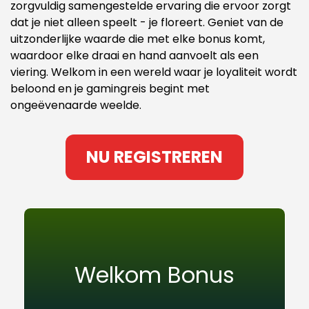
zorgvuldig samengestelde ervaring die ervoor zorgt
dat je niet alleen speelt - je floreert. Geniet van de
uitzonderlijke waarde die met elke bonus komt,
waardoor elke draai en hand aanvoelt als een
viering. Welkom in een wereld waar je loyaliteit wordt
beloond en je gamingreis begint met
ongeëvenaarde weelde.
NU REGISTREREN
Welkom Bonus