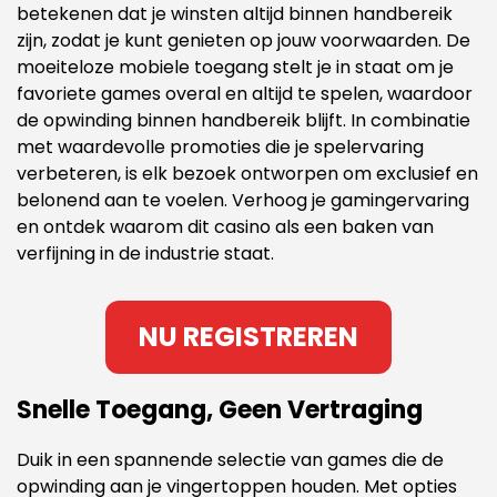
betekenen dat je winsten altijd binnen handbereik
zijn, zodat je kunt genieten op jouw voorwaarden. De
moeiteloze mobiele toegang stelt je in staat om je
favoriete games overal en altijd te spelen, waardoor
de opwinding binnen handbereik blijft. In combinatie
met waardevolle promoties die je spelervaring
verbeteren, is elk bezoek ontworpen om exclusief en
belonend aan te voelen. Verhoog je gamingervaring
en ontdek waarom dit casino als een baken van
verfijning in de industrie staat.
NU REGISTREREN
Snelle Toegang, Geen Vertraging
Duik in een spannende selectie van games die de
opwinding aan je vingertoppen houden. Met opties