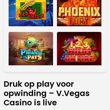
Druk op play voor
opwinding – V.Vegas
Casino is live