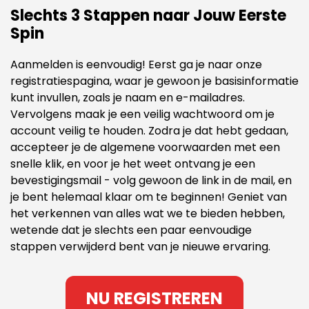
Slechts 3 Stappen naar Jouw Eerste
Spin
Aanmelden is eenvoudig! Eerst ga je naar onze
registratiespagina, waar je gewoon je basisinformatie
kunt invullen, zoals je naam en e-mailadres.
Vervolgens maak je een veilig wachtwoord om je
account veilig te houden. Zodra je dat hebt gedaan,
accepteer je de algemene voorwaarden met een
snelle klik, en voor je het weet ontvang je een
bevestigingsmail - volg gewoon de link in de mail, en
je bent helemaal klaar om te beginnen! Geniet van
het verkennen van alles wat we te bieden hebben,
wetende dat je slechts een paar eenvoudige
stappen verwijderd bent van je nieuwe ervaring.
NU REGISTREREN