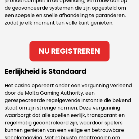
je onderdompelt in de opwinding, vertrouw dan op
de geavanceerde systemen die zijn opgesteld om
een soepele en snelle afhandeling te garanderen,
zodat je elk moment ten volle kunt genieten.
NU REGISTREREN
Eerlijkheid is Standaard
Het casino opereert onder een vergunning verleend
door de Malta Gaming Authority, een
gerespecteerde regelgevende instantie die bekend
staat om zijn strenge normen. Deze vergunning
waarborgt dat alle spellen eerlijk, transparant en
regelmatig gecontroleerd zijn, waardoor spelers
kunnen genieten van een veilige en betrouwbare
speelomgeving. Met robuuste maatregelen om