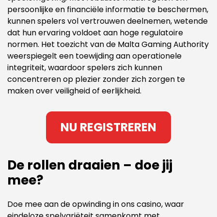
persoonlijke en financiële informatie te beschermen,
kunnen spelers vol vertrouwen deelnemen, wetende
dat hun ervaring voldoet aan hoge regulatoire
normen. Het toezicht van de Malta Gaming Authority
weerspiegelt een toewijding aan operationele
integriteit, waardoor spelers zich kunnen
concentreren op plezier zonder zich zorgen te
maken over veiligheid of eerlijkheid.
NU REGISTREREN
De rollen draaien – doe jij
mee?
Doe mee aan de opwinding in ons casino, waar
eindeloze spelvariëteit samenkomt met