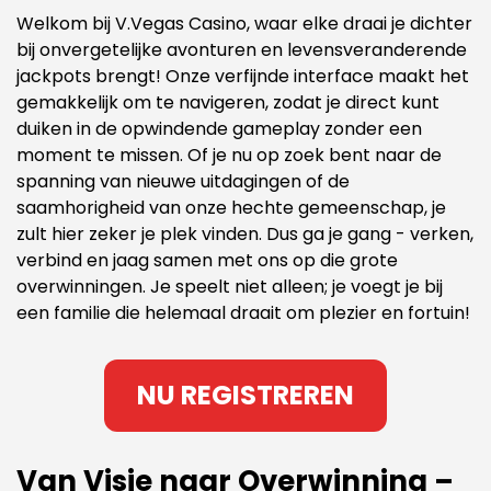
Welkom bij V.Vegas Casino, waar elke draai je dichter
bij onvergetelijke avonturen en levensveranderende
jackpots brengt! Onze verfijnde interface maakt het
gemakkelijk om te navigeren, zodat je direct kunt
duiken in de opwindende gameplay zonder een
moment te missen. Of je nu op zoek bent naar de
spanning van nieuwe uitdagingen of de
saamhorigheid van onze hechte gemeenschap, je
zult hier zeker je plek vinden. Dus ga je gang - verken,
verbind en jaag samen met ons op die grote
overwinningen. Je speelt niet alleen; je voegt je bij
een familie die helemaal draait om plezier en fortuin!
NU REGISTREREN
Van Visie naar Overwinning –