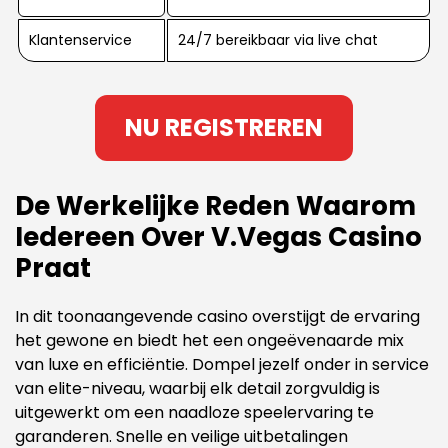
Klantenservice
24/7 bereikbaar via live chat
NU REGISTREREN
De Werkelijke Reden Waarom
Iedereen Over V.Vegas Casino
Praat
In dit toonaangevende casino overstijgt de ervaring
het gewone en biedt het een ongeëvenaarde mix
van luxe en efficiëntie. Dompel jezelf onder in service
van elite-niveau, waarbij elk detail zorgvuldig is
uitgewerkt om een naadloze speelervaring te
garanderen. Snelle en veilige uitbetalingen