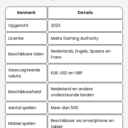
Kenmerk
Details
Opgericht
2023
Licentie
Malta Gaming Authority
Nederlands, Engels, Spaans en
Beschikbare talen
Frans
Geaccepteerde
EUR, USD en GBP
valuta
Nederland en andere
Beschikbaarheid
ondersteunde landen
Aantal spellen
Meer dan 500
Beschikbaar via smartphone en
Mobiel spelen
tablet