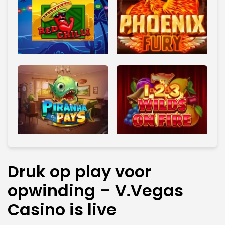
Druk op play voor
opwinding – V.Vegas
Casino is live