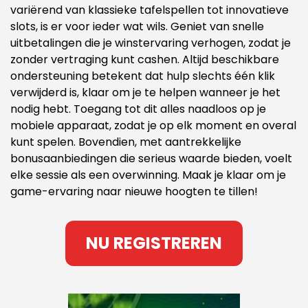
variërend van klassieke tafelspellen tot innovatieve
slots, is er voor ieder wat wils. Geniet van snelle
uitbetalingen die je winstervaring verhogen, zodat je
zonder vertraging kunt cashen. Altijd beschikbare
ondersteuning betekent dat hulp slechts één klik
verwijderd is, klaar om je te helpen wanneer je het
nodig hebt. Toegang tot dit alles naadloos op je
mobiele apparaat, zodat je op elk moment en overal
kunt spelen. Bovendien, met aantrekkelijke
bonusaanbiedingen die serieus waarde bieden, voelt
elke sessie als een overwinning. Maak je klaar om je
game-ervaring naar nieuwe hoogten te tillen!
NU REGISTREREN