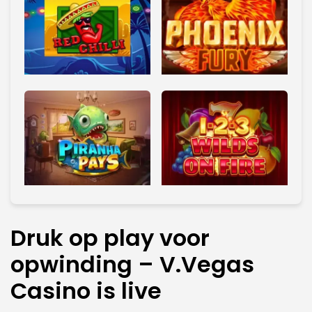
Druk op play voor
opwinding – V.Vegas
Casino is live