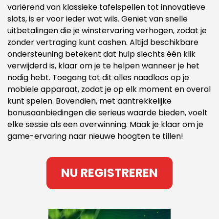
variërend van klassieke tafelspellen tot innovatieve
slots, is er voor ieder wat wils. Geniet van snelle
uitbetalingen die je winstervaring verhogen, zodat je
zonder vertraging kunt cashen. Altijd beschikbare
ondersteuning betekent dat hulp slechts één klik
verwijderd is, klaar om je te helpen wanneer je het
nodig hebt. Toegang tot dit alles naadloos op je
mobiele apparaat, zodat je op elk moment en overal
kunt spelen. Bovendien, met aantrekkelijke
bonusaanbiedingen die serieus waarde bieden, voelt
elke sessie als een overwinning. Maak je klaar om je
game-ervaring naar nieuwe hoogten te tillen!
NU REGISTREREN