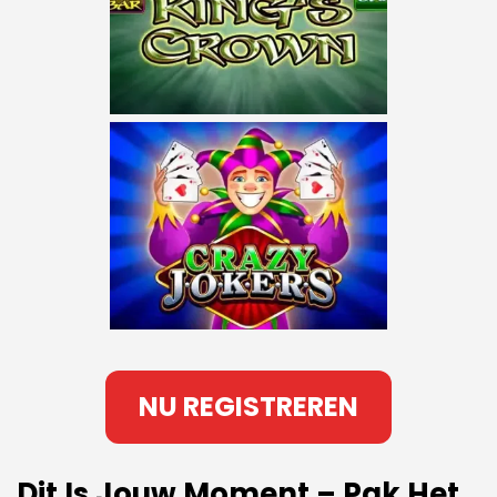
NU REGISTREREN
Dit Is Jouw Moment – Pak Het