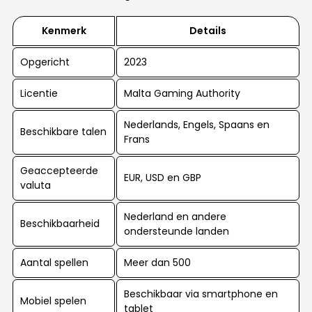
Kenmerk
Details
Opgericht
2023
Licentie
Malta Gaming Authority
Nederlands, Engels, Spaans en
Beschikbare talen
Frans
Geaccepteerde
EUR, USD en GBP
valuta
Nederland en andere
Beschikbaarheid
ondersteunde landen
Aantal spellen
Meer dan 500
Beschikbaar via smartphone en
Mobiel spelen
tablet