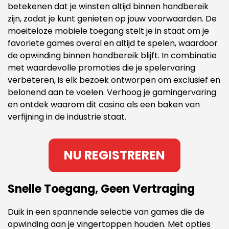
betekenen dat je winsten altijd binnen handbereik
zijn, zodat je kunt genieten op jouw voorwaarden. De
moeiteloze mobiele toegang stelt je in staat om je
favoriete games overal en altijd te spelen, waardoor
de opwinding binnen handbereik blijft. In combinatie
met waardevolle promoties die je spelervaring
verbeteren, is elk bezoek ontworpen om exclusief en
belonend aan te voelen. Verhoog je gamingervaring
en ontdek waarom dit casino als een baken van
verfijning in de industrie staat.
NU REGISTREREN
Snelle Toegang, Geen Vertraging
Duik in een spannende selectie van games die de
opwinding aan je vingertoppen houden. Met opties