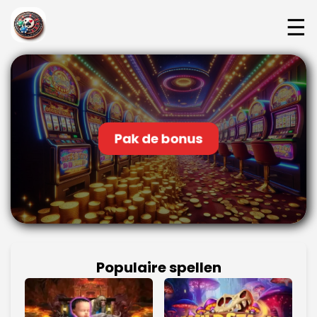
☰
Pak de bonus
Populaire spellen