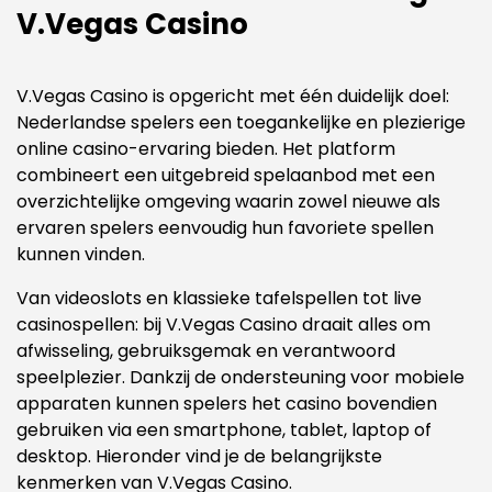
V.Vegas Casino
V.Vegas Casino is opgericht met één duidelijk doel:
Nederlandse spelers een toegankelijke en plezierige
online casino-ervaring bieden. Het platform
combineert een uitgebreid spelaanbod met een
overzichtelijke omgeving waarin zowel nieuwe als
ervaren spelers eenvoudig hun favoriete spellen
kunnen vinden.
Van videoslots en klassieke tafelspellen tot live
casinospellen: bij V.Vegas Casino draait alles om
afwisseling, gebruiksgemak en verantwoord
speelplezier. Dankzij de ondersteuning voor mobiele
apparaten kunnen spelers het casino bovendien
gebruiken via een smartphone, tablet, laptop of
desktop. Hieronder vind je de belangrijkste
kenmerken van V.Vegas Casino.