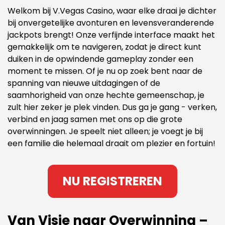
Welkom bij V.Vegas Casino, waar elke draai je dichter
bij onvergetelijke avonturen en levensveranderende
jackpots brengt! Onze verfijnde interface maakt het
gemakkelijk om te navigeren, zodat je direct kunt
duiken in de opwindende gameplay zonder een
moment te missen. Of je nu op zoek bent naar de
spanning van nieuwe uitdagingen of de
saamhorigheid van onze hechte gemeenschap, je
zult hier zeker je plek vinden. Dus ga je gang - verken,
verbind en jaag samen met ons op die grote
overwinningen. Je speelt niet alleen; je voegt je bij
een familie die helemaal draait om plezier en fortuin!
NU REGISTREREN
Van Visie naar Overwinning –