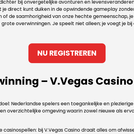
 dichter bij onvergetelijke avonturen en levensverandere
 je direct kunt duiken in de opwindende gameplay zonde
 of de saamhorigheid van onze hechte gemeenschap, je zul
rote overwinningen. Je speelt niet alleen; je voegt je bij
NU REGISTREREN
winning – V.Vegas Casino
 doel: Nederlandse spelers een toegankelijke en plezierig
 overzichtelijke omgeving waarin zowel nieuwe als erva
ive casinospellen: bij V.Vegas Casino draait alles om afw