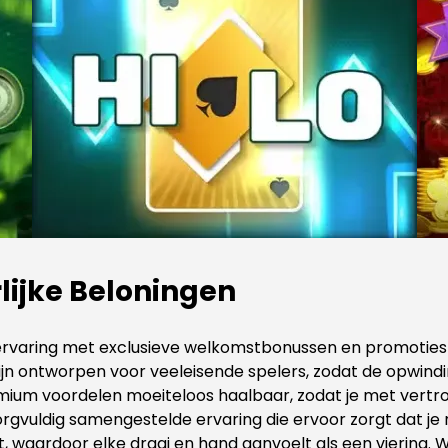
rlijke Beloningen
aring met exclusieve welkomstbonussen en promoties di
zijn ontworpen voor veeleisende spelers, zodat de opwind
mium voordelen moeiteloos haalbaar, zodat je met vertro
rgvuldig samengestelde ervaring die ervoor zorgt dat je ni
, waardoor elke draai en hand aanvoelt als een viering. W