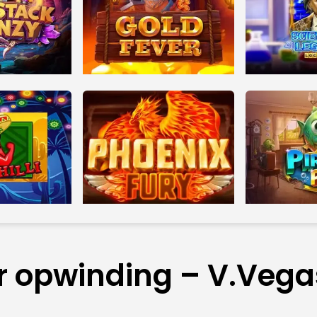
r opwinding – V.Vegas