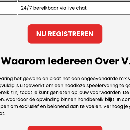
24/7 bereikbaar via live chat
NU REGISTREREN
n Waarom Iedereen Over V
varing het gewone en biedt het een ongeëvenaarde mix van
orgvuldig is uitgewerkt om een naadloze speelervaring te g
reik zijn, zodat je kunt genieten op jouw voorwaarden. De
len, waardoor de opwinding binnen handbereik blijft. In c
rpen om exclusief en belonend aan te voelen. Verhoog j
at.