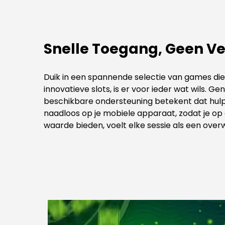
Snelle Toegang, Geen Ve
Duik in een spannende selectie van games die
innovatieve slots, is er voor ieder wat wils. G
beschikbare ondersteuning betekent dat hulp sl
naadloos op je mobiele apparaat, zodat je op
waarde bieden, voelt elke sessie als een over