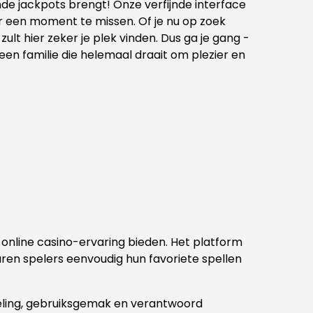
nde jackpots brengt! Onze verfijnde interface
r een moment te missen. Of je nu op zoek
t hier zeker je plek vinden. Dus ga je gang -
 een familie die helemaal draait om plezier en
e online casino-ervaring bieden. Het platform
ren spelers eenvoudig hun favoriete spellen
isseling, gebruiksgemak en verantwoord