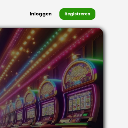
Inloggen
Registreren