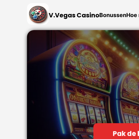
V.Vegas Casino
Bonussen
Hoe 
Pak de