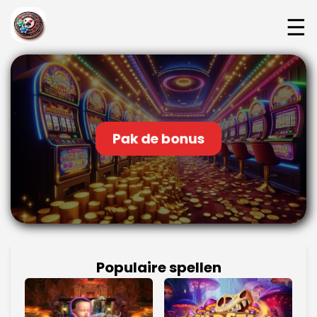
☰
Pak de bonus
Populaire spellen