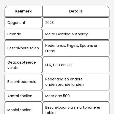
Kenmerk
Details
Opgericht
2023
Licentie
Malta Gaming Authority
Nederlands, Engels, Spaans en
Beschikbare talen
Frans
Geaccepteerde
EUR, USD en GBP
valuta
Nederland en andere
Beschikbaarheid
ondersteunde landen
Aantal spellen
Meer dan 500
Beschikbaar via smartphone en
Mobiel spelen
tablet