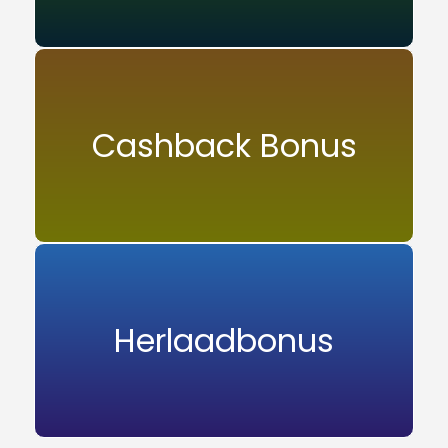
Cashback Bonus
Herlaadbonus