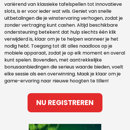
variërend van klassieke tafelspellen tot innovatieve
slots, is er voor ieder wat wils. Geniet van snelle
uitbetalingen die je winstervaring verhogen, zodat je
zonder vertraging kunt cashen. Altijd beschikbare
ondersteuning betekent dat hulp slechts één klik
verwijderd is, klaar om je te helpen wanneer je het
nodig hebt. Toegang tot dit alles naadloos op je
mobiele apparaat, zodat je op elk moment en overal
kunt spelen. Bovendien, met aantrekkelijke
bonusaanbiedingen die serieus waarde bieden, voelt
elke sessie als een overwinning. Maak je klaar om je
game-ervaring naar nieuwe hoogten te tillen!
NU REGISTREREN