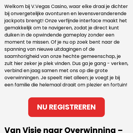
Welkom bij V.Vegas Casino, waar elke draai je dichter
bij onvergetelijke avonturen en levensveranderende
jackpots brengt! Onze verfijnde interface maakt het
gemakkelijk om te navigeren, zodat je direct kunt
duiken in de opwindende gameplay zonder een
moment te missen. Of je nu op zoek bent naar de
spanning van nieuwe uitdagingen of de
saamhorigheid van onze hechte gemeenschap, je
zult hier zeker je plek vinden. Dus ga je gang - verken,
verbind en jaag samen met ons op die grote
overwinningen. Je speelt niet alleen; je voegt je bij
een familie die helemaal draait om plezier en fortuin!
NU REGISTREREN
Van Visie naar Overwinning –