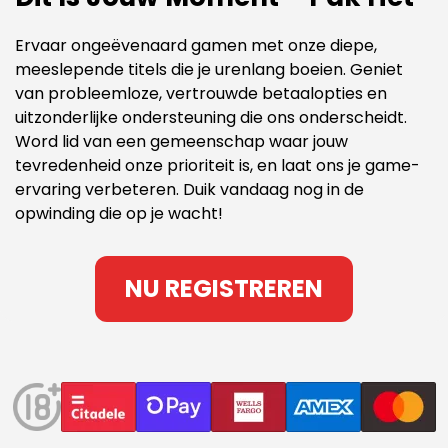
Ervaar ongeëvenaard gamen met onze diepe,
meeslepende titels die je urenlang boeien. Geniet
van probleemloze, vertrouwde betaalopties en
uitzonderlijke ondersteuning die ons onderscheidt.
Word lid van een gemeenschap waar jouw
tevredenheid onze prioriteit is, en laat ons je game-
ervaring verbeteren. Duik vandaag nog in de
opwinding die op je wacht!
NU REGISTREREN