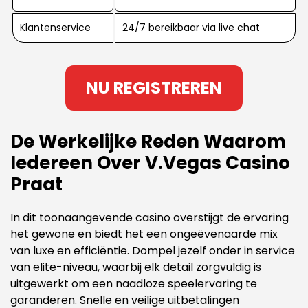
Klantenservice
24/7 bereikbaar via live chat
NU REGISTREREN
De Werkelijke Reden Waarom
Iedereen Over V.Vegas Casino
Praat
In dit toonaangevende casino overstijgt de ervaring
het gewone en biedt het een ongeëvenaarde mix
van luxe en efficiëntie. Dompel jezelf onder in service
van elite-niveau, waarbij elk detail zorgvuldig is
uitgewerkt om een naadloze speelervaring te
garanderen. Snelle en veilige uitbetalingen