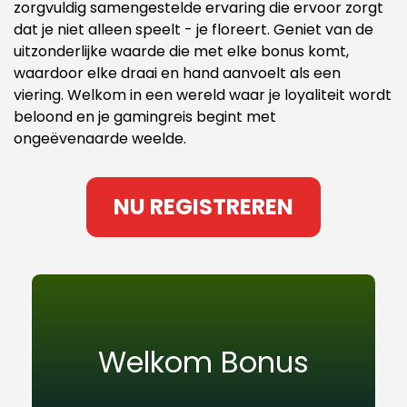
zorgvuldig samengestelde ervaring die ervoor zorgt
dat je niet alleen speelt - je floreert. Geniet van de
uitzonderlijke waarde die met elke bonus komt,
waardoor elke draai en hand aanvoelt als een
viering. Welkom in een wereld waar je loyaliteit wordt
beloond en je gamingreis begint met
ongeëvenaarde weelde.
NU REGISTREREN
Welkom Bonus