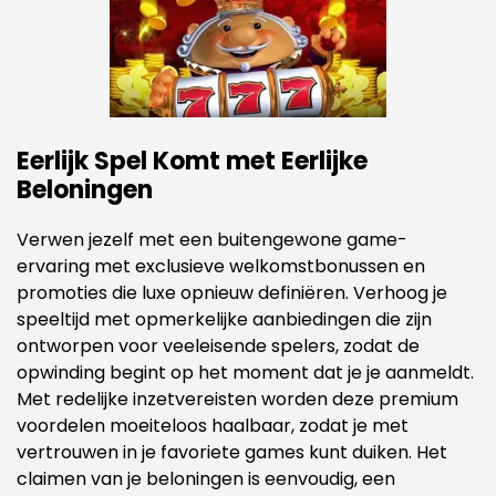
Eerlijk Spel Komt met Eerlijke
Beloningen
Verwen jezelf met een buitengewone game-
ervaring met exclusieve welkomstbonussen en
promoties die luxe opnieuw definiëren. Verhoog je
speeltijd met opmerkelijke aanbiedingen die zijn
ontworpen voor veeleisende spelers, zodat de
opwinding begint op het moment dat je je aanmeldt.
Met redelijke inzetvereisten worden deze premium
voordelen moeiteloos haalbaar, zodat je met
vertrouwen in je favoriete games kunt duiken. Het
claimen van je beloningen is eenvoudig, een