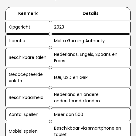
Kenmerk
Details
Opgericht
2023
Licentie
Malta Gaming Authority
Nederlands, Engels, Spaans en
Beschikbare talen
Frans
Geaccepteerde
EUR, USD en GBP
valuta
Nederland en andere
Beschikbaarheid
ondersteunde landen
Aantal spellen
Meer dan 500
Beschikbaar via smartphone en
Mobiel spelen
tablet