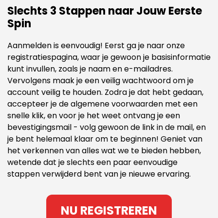
Slechts 3 Stappen naar Jouw Eerste
Spin
Aanmelden is eenvoudig! Eerst ga je naar onze
registratiespagina, waar je gewoon je basisinformatie
kunt invullen, zoals je naam en e-mailadres.
Vervolgens maak je een veilig wachtwoord om je
account veilig te houden. Zodra je dat hebt gedaan,
accepteer je de algemene voorwaarden met een
snelle klik, en voor je het weet ontvang je een
bevestigingsmail - volg gewoon de link in de mail, en
je bent helemaal klaar om te beginnen! Geniet van
het verkennen van alles wat we te bieden hebben,
wetende dat je slechts een paar eenvoudige
stappen verwijderd bent van je nieuwe ervaring.
NU REGISTREREN