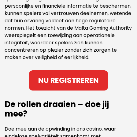
persoonlijke en financiële informatie te beschermen,
kunnen spelers vol vertrouwen deelnemen, wetende
dat hun ervaring voldoet aan hoge regulatoire
normen. Het toezicht van de Malta Gaming Authority
weerspiegelt een toewijding aan operationele
integriteit, waardoor spelers zich kunnen
concentreren op plezier zonder zich zorgen te
maken over veiligheid of eerlijkheid.
NU REGISTREREN
De rollen draaien – doe jij
mee?
Doe mee aan de opwinding in ons casino, waar
eindeloze spelvariëteit samenkomt met