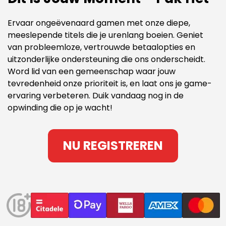
Ervaar ongeëvenaard gamen met onze diepe,
meeslepende titels die je urenlang boeien. Geniet
van probleemloze, vertrouwde betaalopties en
uitzonderlijke ondersteuning die ons onderscheidt.
Word lid van een gemeenschap waar jouw
tevredenheid onze prioriteit is, en laat ons je game-
ervaring verbeteren. Duik vandaag nog in de
opwinding die op je wacht!
NU REGISTREREN