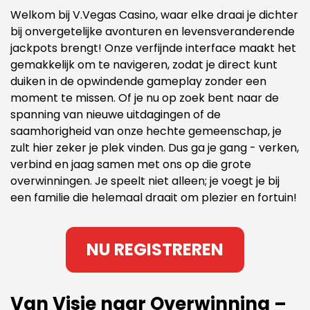
Welkom bij V.Vegas Casino, waar elke draai je dichter
bij onvergetelijke avonturen en levensveranderende
jackpots brengt! Onze verfijnde interface maakt het
gemakkelijk om te navigeren, zodat je direct kunt
duiken in de opwindende gameplay zonder een
moment te missen. Of je nu op zoek bent naar de
spanning van nieuwe uitdagingen of de
saamhorigheid van onze hechte gemeenschap, je
zult hier zeker je plek vinden. Dus ga je gang - verken,
verbind en jaag samen met ons op die grote
overwinningen. Je speelt niet alleen; je voegt je bij
een familie die helemaal draait om plezier en fortuin!
NU REGISTREREN
Van Visie naar Overwinning –