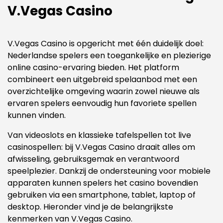
V.Vegas Casino
V.Vegas Casino is opgericht met één duidelijk doel:
Nederlandse spelers een toegankelijke en plezierige
online casino-ervaring bieden. Het platform
combineert een uitgebreid spelaanbod met een
overzichtelijke omgeving waarin zowel nieuwe als
ervaren spelers eenvoudig hun favoriete spellen
kunnen vinden.
Van videoslots en klassieke tafelspellen tot live
casinospellen: bij V.Vegas Casino draait alles om
afwisseling, gebruiksgemak en verantwoord
speelplezier. Dankzij de ondersteuning voor mobiele
apparaten kunnen spelers het casino bovendien
gebruiken via een smartphone, tablet, laptop of
desktop. Hieronder vind je de belangrijkste
kenmerken van V.Vegas Casino.